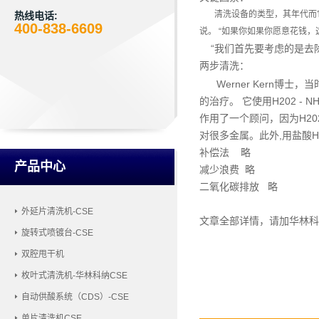
清洗设备的类型，其年代而它的
热线电话:
400-838-6609
说。 “如果你如果你愿意花钱，这
“
我们首先要考虑的是去除
两步清洗：
Werner Kern
博士，当
的治疗。 它使用H202 - 
作用了一个顾问，因为H202
对很多金属。此外,用盐酸H
补偿法
略
产品中心
减少浪费
略
二氧化碳排放
略
外延片清洗机-CSE
文章全部详情，请加华林科
旋转式喷镀台-CSE
双腔甩干机
枚叶式清洗机-华林科纳CSE
自动供酸系统（CDS）-CSE
单片清洗机CSE