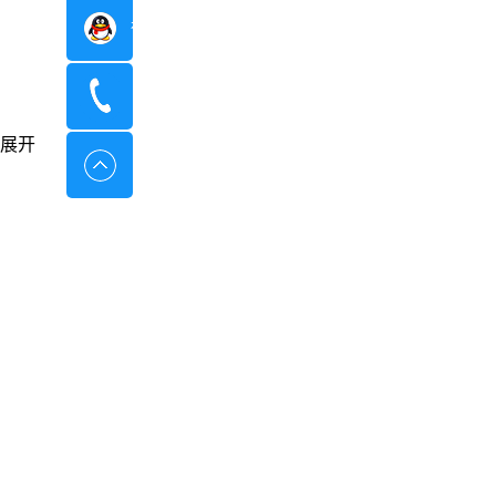
在线咨询
400-8798-096
展开