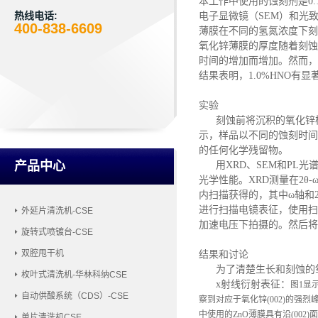
本工作中使用的蚀刻剂是
0
热线电话:
电子显微镜（SEM）和光
400-838-6609
薄膜在不同的氢氮浓度下刻
氧化锌薄膜的厚度随着刻蚀
时间的增加而增加。然而，
结果表明，1.0%HNO有
实验
刻蚀前将沉积的氧化锌
示，样品以不同的蚀刻时间
的任何化学残留物。
产品中心
用
XRD、SEM和P
光学性能。XRD测量在2θ-
内扫描获得的，其中ω轴和
进行扫描电镜表征，使用扫
外延片清洗机-CSE
加速电压下拍摄的。然后将样
旋转式喷镀台-CSE
双腔甩干机
结果和讨论
为了清楚生长和刻蚀的
枚叶式清洗机-华林科纳CSE
x射线衍射表征：
图
1显
自动供酸系统（CDS）-CSE
察到对应于氧化锌(002)的强烈
中使用的ZnO薄膜具有沿(002)
单片清洗机CSE