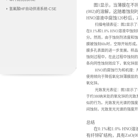
图
1显示，当薄膜在不同
氢氟酸HF自动供液系统-CSE
(002)的溶解，这随着蚀
HNO溶液中腐蚀120秒后，Z
扫描电镜表征：
图
2显示
在0.1%和1.0% HNO溶
分。然而，由于蚀刻剂浓度和蚀 
膜被蚀刻60s时，空隙开始形成
膜多孔表面的进一步发展。样品
蚀刻过程中，在此过程中蚀刻的
各向同性蚀刻效应下，氧化锌层
HNO的腐蚀行为和机理：
使用倾向于降低氧化锌薄膜层的
氧化锌。
光致发光表征：
图
3显示了
于约380纳米处的氧化锌的光致
似的行为。光致发光光谱的强度
间蚀刻，光致发光光谱的强度开
总结
在
0.1%和1.0% 
有纤锌矿结构，具有ZnO(0