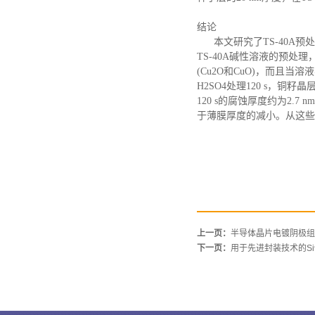
结论
本文研究了
TS-40
TS-40A碱性溶液的预处
(Cu2O和CuO)，而且当
H2SO4处理120 s，铜籽
120 s的腐蚀厚度约为2.
于薄膜厚度的减小。从这些
上一页：
半导体晶片电镀阴极组
下一页：
用于先进封装技术的S