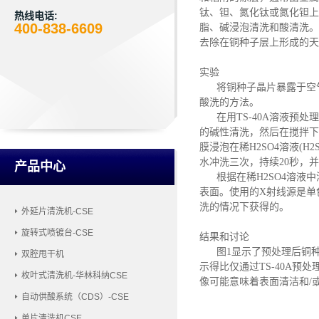
钛、钽、氮化钛或氮化钽上
热线电话:
400-838-6609
脂、碱浸泡清洗和酸清洗。
去除在铜种子层上形成的天
实验
将铜种子晶片暴露于空
酸洗的方法。
在用
TS-40A溶液预
的碱性清洗，然后在搅拌下将晶
膜浸泡在稀H2SO4溶液(H
水冲洗三次，持续20秒，并
产品中心
根据在稀
H2SO4溶
表面。使用的X射线源是单色
洗的情况下获得的。
外延片清洗机-CSE
旋转式喷镀台-CSE
结果和讨论
图
1显示了预处理后铜种
双腔甩干机
示得比仅通过TS-40A预处
枚叶式清洗机-华林科纳CSE
像可能意味着表面清洁和/
自动供酸系统（CDS）-CSE
单片清洗机CSE