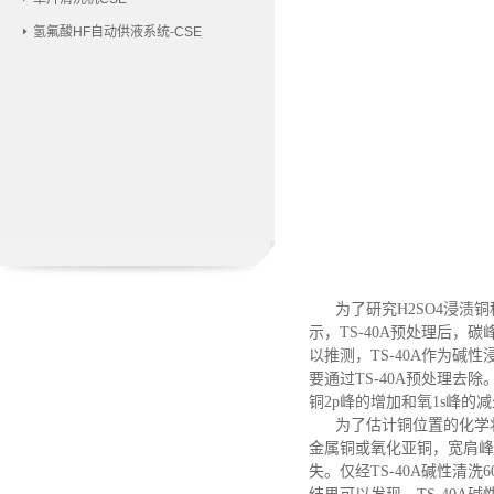
氢氟酸HF自动供液系统-CSE
为了研究
H2SO4浸
示，TS-40A预处理后，
以推测，TS-40A作为
要通过TS-40A预处理去除
铜2p峰的增加和氧1s峰的
为了估计铜位置的化学
金属铜或氧化亚铜，宽肩峰由
失。仅经TS-40A碱性清洗6