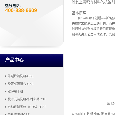
除其上沉积有材料的抗蚀剂
热线电话:
400-838-6609
基本原理
图
124显示了过程se-中的
先前施加的涂层上进行的，而在
时通过抗蚀剂掩模的开口直接施
刻和剥离工艺之间改变时，光刻
产品中心
外延片清洗机-CSE
旋转式喷镀台-CSE
双腔甩干机
枚叶式清洗机-华林科纳CSE
图
1
自动供酸系统（CDS）-CSE
与蚀刻工艺相比的优点和缺
单片清洗机CSE