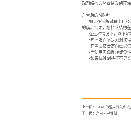
蚀剂结构仍然容易受到在涂
升空后的
“栅栏”
如果在沉积过程中已经
的膜。结果，栅栏状结构在
在这种情况下，以下解
•热蒸发而不是溅射使
•在需要结合定向蒸发
•当使用图像反转或负
•如果抗蚀剂特征不是
上一页：
GaAs 的湿法蚀刻和光
下一页：
光电化学蚀刻