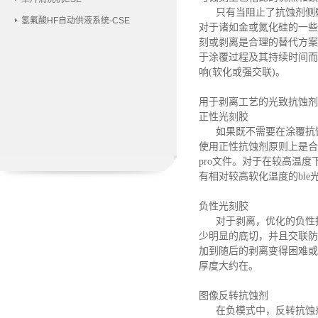
只有当阻止了抗蚀剂侧
氢氟酸HF自动供液系统-CSE
对于诸如金或氮化硅的一些
刻或剥离是合理的替代方案
于涂覆过程及其持续时间而
响
(软化或强交联)。
用于剥离工艺的光致抗蚀剂
正性光刻胶
如果既不需要在涂覆抗
使用正性抗蚀剂原则上是合
pro文件。对于在较高温度下
有相对较高软化温度的bl
负性光刻胶
对于剥离，优化的负性
少明显的底切，并且交联防
加到随后的剥离变得困难或不可
厚度大约在。
图像反转抗蚀剂
在负模式中，反转抗蚀