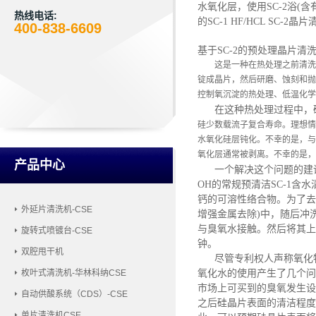
水氧化层，使用SC-2浴(
热线电话:
的SC-1 HF/HCL SC-
400-838-6609
基于
SC-2的预处理晶片清
这是一种在热处理之前清洗
锭成晶片，然后研磨、蚀刻和抛
控制氧沉淀的热处理、低温化学
在这种热处理过程中，
硅
少数载流子复合寿命。理想情
水氧化硅层钝化。不幸的是，与
氧化层通常被剥离。不幸的是，
产品中心
一个解决这个问题的建
OH的常规预清洁SC-1
钙的可溶性络合物。为了去除
外延片清洗机-CSE
增强金属去除)中，随后冲
与臭氧水接触。然后将其上
旋转式喷镀台-CSE
钟。
双腔甩干机
尽管专利权人声称氧化
氧化水的使用产生了几个问
枚叶式清洗机-华林科纳CSE
市场上可买到的臭氧发生设
自动供酸系统（CDS）-CSE
之后硅晶片表面的清洁程度
单片清洗机CSE