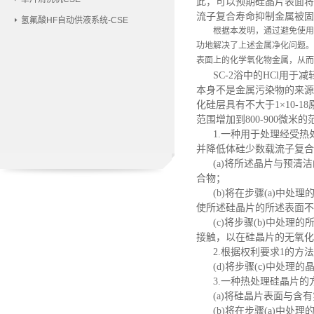
此，可以预期硅晶片表面将
流子复合寿命抑制金属被固
氢氟酸HF自动供液系统-CSE
根据本发明，通过避免使用
功地解决了上述金属净化问题。在
表面上的化学氧化物金属，从而
SC-2浴中的HCl用
本身不是金属污染物的来源。
化硅层具有不大于1×10-1
范围增加到800-900微米
1.一种用于处理经受
并降低体硅少数载流子复合
(a)将所述晶片与预清
合物；
(b)将在步骤(a)中
使所述硅晶片的所述表面不
(c)将步骤(b)中处
接触，以在硅晶片的无氧化
2.根据权利要求1的方
(d)将步骤(c)中处理
3.一种热处理硅晶片的
(a)将硅晶片表面与
(b)将在步骤(a)中