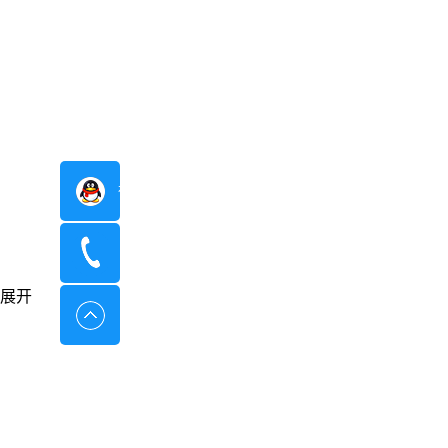
在线咨询
400-8798-096
展开