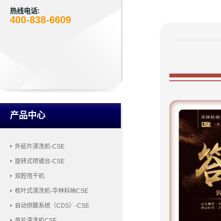
热线电话:
400-838-6609
产品中心
外延片清洗机-CSE
旋转式喷镀台-CSE
双腔甩干机
枚叶式清洗机-华林科纳CSE
自动供酸系统（CDS）-CSE
单片清洗机CSE