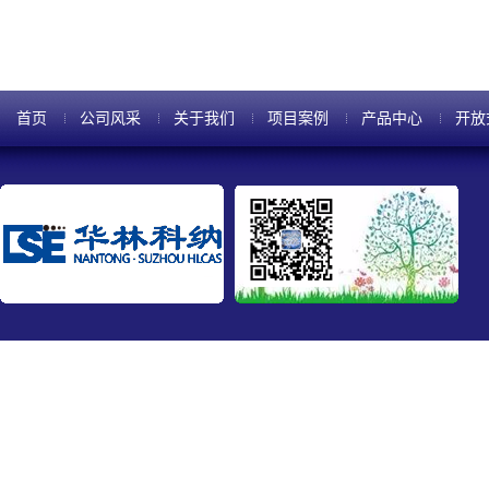
首页
公司风采
关于我们
项目案例
产品中心
开放