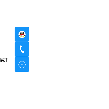
在线咨询
400-8798-096
展开