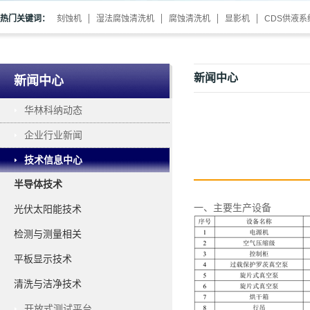
热门关键词：
刻蚀机
湿法腐蚀清洗机
腐蚀清洗机
显影机
CDS供液系
新闻中心
新闻中心
华林科纳动态
企业行业新闻
技术信息中心
半导体技术
一、
主要生产设备
光伏太阳能技术
检测与测量相关
平板显示技术
清洗与洁净技术
开放式测试平台