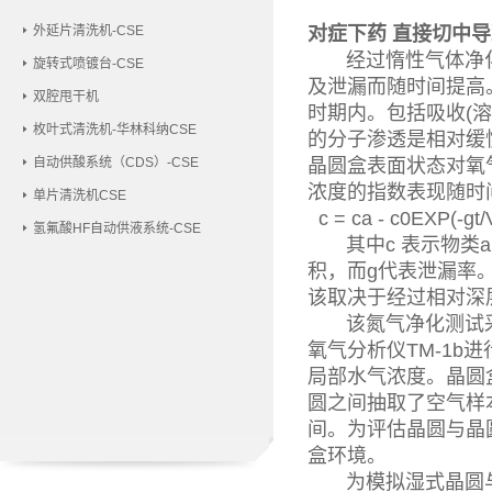
外延片清洗机-CSE
对症下药 直接切中
经过惰性气体净化
旋转式喷镀台-CSE
及泄漏而随时间提高
双腔甩干机
时期内。包括吸收(溶
枚叶式清洗机-华林科纳CSE
的分子渗透是相对缓
自动供酸系统（CDS）-CSE
晶圆盒表面状态对氧
浓度的指数表现随时
单片清洗机CSE
c = ca - c0EXP(-gt/V
氢氟酸HF自动供液系统-CSE
其中c 表示物类a的
积，而g代表泄漏率
该取决于经过相对深
该氮气净化测试采用As
氧气分析仪TM-1b
局部水气浓度。晶圆
圆之间抽取了空气样
间。为评估晶圆与晶
盒环境。
为模拟湿式晶圆与晶圆