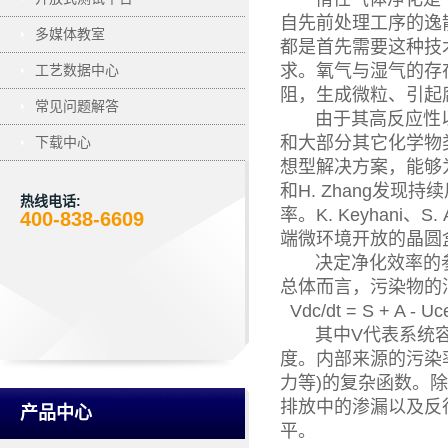
自先前处理工序的逸
多媒体教室
都是首先需要这种技
求。氧气与湿气的存
工艺数据中心
阻，生成微粒、引起
常见问题解答
由于其高反应性以及
和大部分其它化学物
下载中心
想型解决方案，能够为对
和H. Zhang发
热线电话:
率。K. Keyhani
400-838-6609
端微环境开放的晶圆
决定净化效率的参
总体而言，污染物的
Vdc/dt = S + A - Uce
其中V代表系统容量
度。内部来源的污染
力等)的复杂函数。除
排放中的渗漏以及反
产品中心
平。