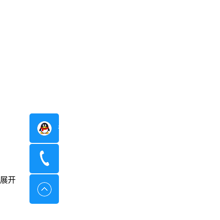
在线咨询
400-8798-096
展开