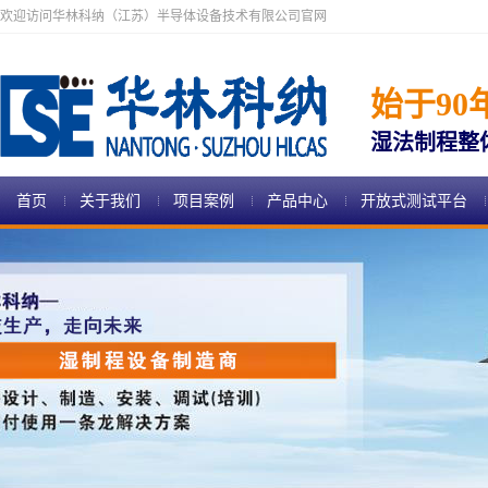
欢迎访问华林科纳（江苏）半导体设备技术有限公司官网
始于90
湿法制程整
首页
关于我们
项目案例
产品中心
开放式测试平台