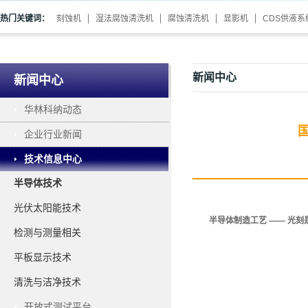
热门关键词：
刻蚀机
湿法腐蚀清洗机
腐蚀清洗机
显影机
CDS供液系
新闻中心
新闻中心
华林科纳动态
企业行业新闻
技术信息中心
半导体技术
光伏太阳能技术
半导体制造工艺 —— 光
检测与测量相关
平板显示技术
清洗与洁净技术
开放式测试平台