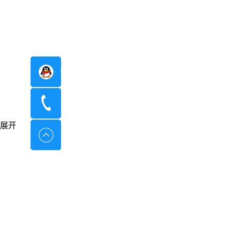
在线咨询
400-8798-096
展开