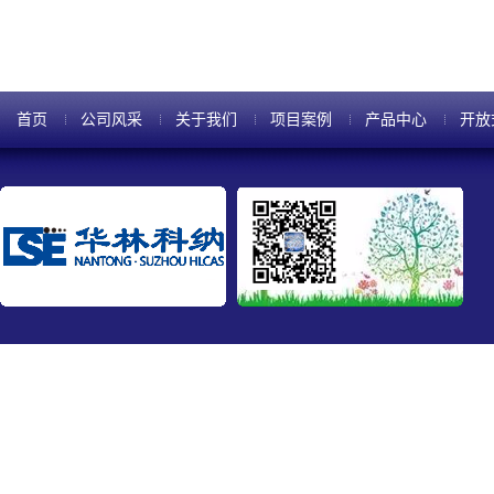
首页
公司风采
关于我们
项目案例
产品中心
开放