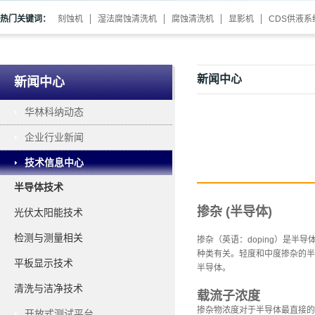
热门关键词：
刻蚀机
湿法腐蚀清洗机
腐蚀清洗机
显影机
CDS供液系
新闻中心
新闻中心
华林科纳动态
企业行业新闻
技术信息中心
半导体技术
掺杂 (半导体)
光伏太阳能技术
检测与测量相关
掺杂（英语：doping）是
种类有关。轻度和中度掺杂的半
平板显示技术
半导体。
清洗与洁净技术
载流子浓度
掺杂物浓度对于半导体最直接的
开放式测试平台