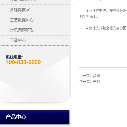
多媒体教室
● 正性光刻胶之曝光部分
制到衬底上。
工艺数据中心
● 负性光刻胶之曝光部分
常见问题解答
下载中心
热线电话:
400-838-6609
上一页：
晶圆
下一页：
光刻
产品中心