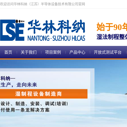
欢迎访问华林科纳（江苏）半导体设备技术有限公司官网
始于90
湿法制程整
首页
关于我们
项目案例
产品中心
开放式测试平台