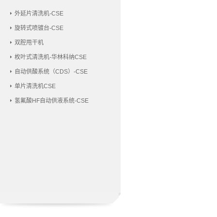
外延片清洗机-CSE
旋转式喷镀台-CSE
双腔甩干机
枚叶式清洗机-华林科纳CSE
自动供酸系统（CDS）-CSE
单片清洗机CSE
氢氟酸HF自动供液系统-CSE