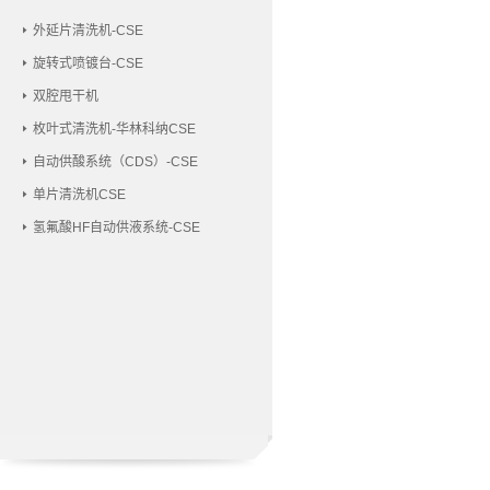
外延片清洗机-CSE
旋转式喷镀台-CSE
双腔甩干机
枚叶式清洗机-华林科纳CSE
自动供酸系统（CDS）-CSE
单片清洗机CSE
氢氟酸HF自动供液系统-CSE