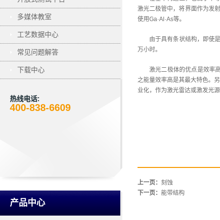
激光二极管中，将界面作为发射镜
多媒体教室
使用Ga·Al·As等。
工艺数据中心
由于具有条状结构，即使是
万小时。
常见问题解答
下载中心
激光二极体的优点是效率高
之能量效率高是其最大特色。另
业化，作为激光雷达或激发光源
热线电话:
400-838-6609
上一页：
刻蚀
下一页：
能带结构
产品中心