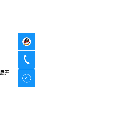
在线咨询
400-8798-096
展开