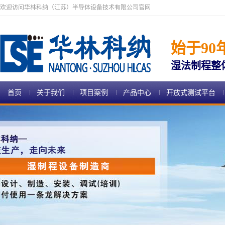
欢迎访问华林科纳（江苏）半导体设备技术有限公司官网
始于90
湿法制程整
首页
关于我们
项目案例
产品中心
开放式测试平台