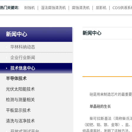
热门关键词：
刻蚀机
湿法腐蚀清洗机
腐蚀清洗机
显影机
CDS供液系
新闻中心
新闻中心
华林科纳动态
企业行业新闻
技术信息中心
半导体技术
光伏太阳能技术
硅是用来制造芯片的最重要
检测与测量相关
单晶硅的生长
平板显示技术
柴可拉斯基法（简称柴氏法 
清洗与洁净技术
（如钯、铂、银、金等）、盐、
开放式测试平台
结晶速率时，发明了这种方法。