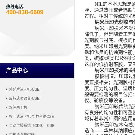
NIL的基本思想
热线电话:
膜，通过热压或者辐照
400-838-6609
过程。
相对于传统的光
纳米压印光刻胶与
纳米压印技术
不受
降低了，但是随着工艺
光刻胶与衬底、模板的
度。纳米压印用光刻胶
动和优良的抗蚀刻性能
类，硫醇
/烯类以及在
这样的低折射率胶，又有
产品中心
纳米压印技术的关
模板制造、压印过
度直接相关；光刻胶材
度、压力均匀性、温度
外延片清洗机-CSE
般需要检测的项目包括
旋转式喷镀台-CSE
仪、轮廓仪等设备。
纳米压印较传统光
双腔甩干机
有良好的均匀性和可重
枚叶式清洗机-华林科纳CSE
域有着非常广阔的应用
纳米压印技术有着
自动供酸系统（CDS）-CSE
造商
——华林科纳顺应
单片清洗机CSE