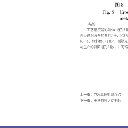
3结论
工艺温度是影响
SiC通孔
再经过对设备的ＲF功率、ICP
60∶1、倾斜角小于85°、侧壁光
与生产的背面通孔刻蚀，并可缩
上一页：
TSV基础知识介绍
下一页：
干法刻蚀之铝刻蚀