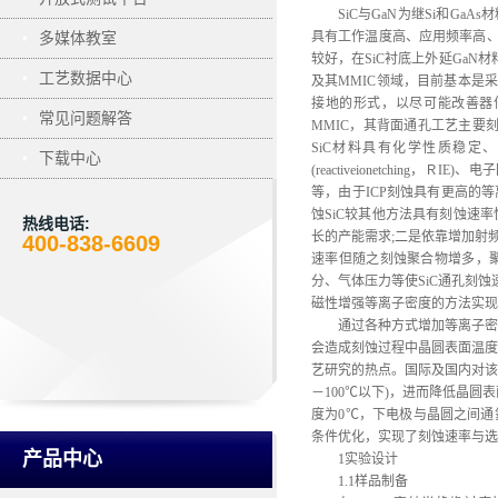
SiC与GaN为继Si和G
多媒体教室
具有工作温度高、应用频率高、
较好，在SiC衬底上外延GaN
工艺数据中心
及其MMIC领域，目前基本是采
接地的形式，以尽可能改善器件的
常见问题解答
MMIC，其背面通孔工艺主要
SiC材料具有化学性质稳
下载中心
(reactiveionetching，ＲIE)
等，由于ICP刻蚀具有更高的
蚀SiC较其他方法具有刻蚀速
热线电话:
长的产能需求;二是依靠增加射
400-838-6609
速率但随之刻蚀聚合物增多，
分、气体压力等使SiC通孔刻蚀速率
磁性增强等离子密度的方法实现了刻
通过各种方式增加等离子密
会造成刻蚀过程中晶圆表面温度
艺研究的热点。国际及国内对该
－100℃以下)，进而降低晶
度为0℃，下电极与晶圆之间通
条件优化，实现了刻蚀速率与选
产品中心
1实验设计
1.1样品制备