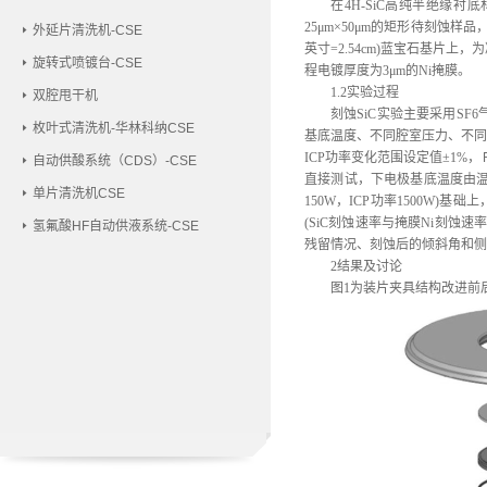
在
4H-SiC高纯半绝缘
25μm×50μm的矩形待刻蚀样
外延片清洗机-CSE
英寸=2.54cm)蓝宝石基
旋转式喷镀台-CSE
程电镀厚度为3μm的Ni掩膜。
1.2实验过程
双腔甩干机
刻蚀
SiC实验主要采用S
枚叶式清洗机-华林科纳CSE
基底温度、不同腔室压力、不同Ｒ
ICP功率变化范围设定值±1%
自动供酸系统（CDS）-CSE
直接测试，下电极基底温度由温控
单片清洗机CSE
150W，ICP功率1500W
(SiC刻蚀速率与掩膜Ni刻蚀
氢氟酸HF自动供液系统-CSE
残留情况、刻蚀后的倾斜角和侧
2结果及讨论
图
1为装片夹具结构改进前