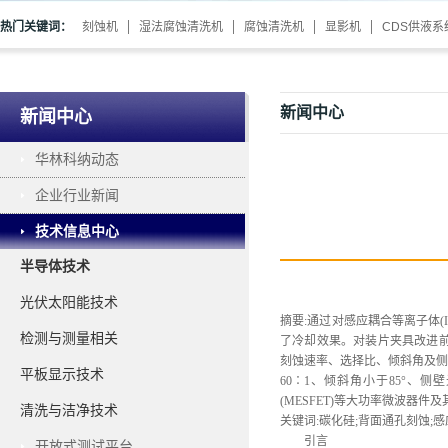
热门关键词：
刻蚀机
湿法腐蚀清洗机
腐蚀清洗机
显影机
CDS供液系
新闻中心
新闻中心
华林科纳动态
企业行业新闻
技术信息中心
半导体技术
光伏太阳能技术
摘要
:通过对感应耦合等离子体
检测与测量相关
了冷却效果。对装片夹具改进前
刻蚀速率、选择比、倾斜角及侧壁
平板显示技术
60∶1、倾斜角小于85°、侧
(MESFET)等大功率微波器件
清洗与洁净技术
关键词
:碳化硅;背面通孔刻蚀;感
引言
开放式测试平台