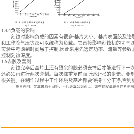
负载的影响
1.4.4
刻蚀时影响负载的因素有很多
基片大小、基片表面胶及铬
:
和工作腔气压等都可以统称为负载。它直接影响刻蚀机的功率
实验中考虑到时间易于控制
因此采用先选定功率、流量等参数
,
,
控制刻蚀深度。
去胶及套刻
1.5
刻蚀完毕后基片上还有残余的胶必须去掉后才能进行下一
还必须再进行两次套刻。每次都重复前面所述
～
的步骤。要
1
5
很关键。在制作过程中工作环境及基片都要保持十分干净
否则
,
免责声明：文章来源于网络，
不代表本公司观点，
如有侵权请联系作者删除