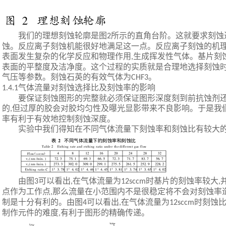
我们的理想刻蚀轮廓是图
所示的直角台阶。这就要求刻蚀
2
蚀。反应离子刻蚀机能很好地满足这一点。反应离子刻蚀的机
表面发生复杂的化学反应和物理作用
生成挥发性气体。基片刻
,
表面的平整度及洁净度。这个过程的实质就是合理地选择刻蚀
气压等参数。刻蚀石英的有效气体为
。
CHF3
气体流量对刻蚀选择比及刻蚀率的影响
1.4.1
要保证刻蚀图形的完整就必须保证图形深度刻到前抗蚀剂
的
但过厚的胶会对胶均匀性及曝光显影带来不良影响。于是我
,
率有利于有效地控制刻蚀深度。
实验中我们得知在不同气体流量下刻蚀率和刻蚀比有较大
由图
可以看出
在气体流量为
时基片的刻蚀率较大
3
,
12sccm
,
点作为工作点
那么流量在小范围内不是很稳定将不会对刻蚀率
,
制是十分有利的。由图
可以看出
在气体流量为
时刻蚀
4
,
12sccm
制作元件的难度
有利于图形的精确传递。
,