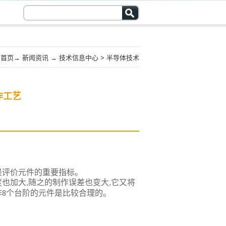
首页
→
新闻资讯
→
技术信息中心
>
半导体技术
作工艺
是评价元件的重要指标。
度也加大
随之的制作误差也变大
它又将
,
,
作
个台阶的元件是比较合理的。
8