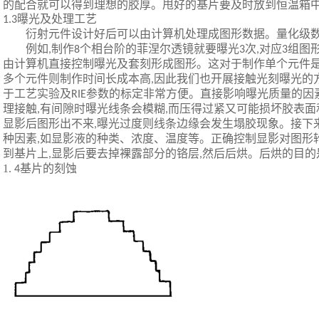
的配合就可以得到理想的胶厚。甩好的基片要及时放到恒温箱
曝光及处理工艺
1.3
衍射元件设计好后可以由计算机处理成图形数据。量化级
例如
制作
个相台阶的菲涅尔透镜就要曝光
次
对应
组图
,
8
3
,
3
由计算机直接控制曝光及套刻形成图形。这对于制作单个元件
多个元件则制作时间长成本高
因此我们也开展接触光刻曝光的
,
于工艺实验及
参数的标定非常方便。直接影响曝光质量的因
RIE
理接触
有间隙时曝光线条会模糊
而压得过紧又可能损坏胶表面
,
,
显影后图形出不来
曝光过度则线条边缘会发生塌胶现象。接下
,
种因素
如显影液的种类、浓度、温度等。正确控制显影对图形
,
到基片上
显影后要去掉裸露部分的铬层
然后后烘。后烘的目的
,
,
1.
基片的刻蚀
4