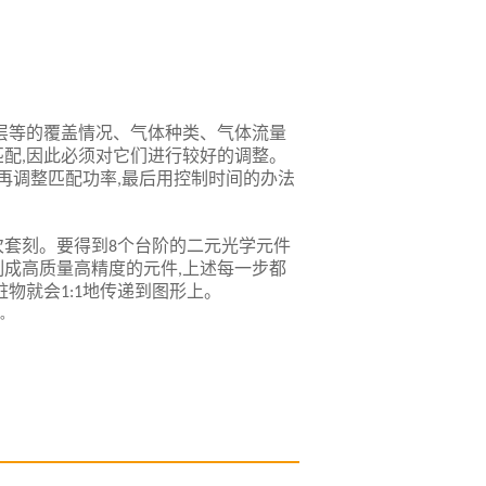
层等的覆盖情况、气体种类、气体流量
匹配
因此必须对它们进行较好的调整。
,
再调整匹配功率
最后用控制时间的办法
,
次套刻。要得到
个台阶的二元光学元件
8
制成高质量高精度的元件
上述每一步都
,
脏物就会
地传递到图形上。
1:1
。