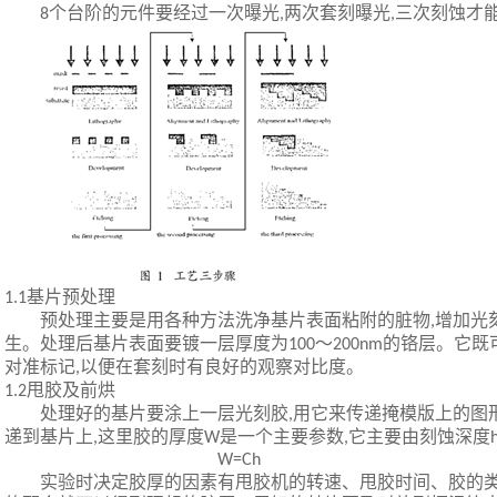
个台阶的元件要经过一次曝光
两次套刻曝光
三次刻蚀才
8
,
,
基片预处理
1.1
预处理主要是用各种方法洗净基片表面粘附的脏物
增加光
,
生。处理后基片表面要镀一层厚度为
～
的铬层。它既
100
200nm
对准标记
以便在套刻时有良好的观察对比度。
,
甩胶及前烘
1.2
处理好的基片要涂上一层光刻胶
用它来传递掩模版上的图
,
递到基片上
这里胶的厚度
是一个主要参数
它主要由刻蚀深度
,
W
,
W=Ch
实验时决定胶厚的因素有甩胶机的转速、甩胶时间、胶的