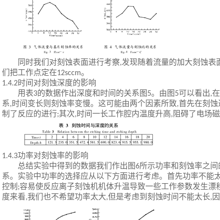
同时我们对刻蚀表面进行考察
发现随着流量的加大刻蚀表
,
们把工作点定在
。
12sccm
时间对刻蚀深度的影响
1.4.2
用表
的数据作出深度和时间的关系图
。由图
可以看出
在
3
5
5
,
系
时间变长则刻蚀率变慢。这可能由两个因素所致
首先在刻蚀
,
,
制了反应的进行
其次
时间一长工作腔内温度升高
阻碍了电场磁
;
,
,
功率对刻蚀率的影响
1.4.3
总结实验中得到的数据我们作出图
所示功率和刻蚀率之间
6
系。实验中功率的选择应从以下方面进行考虑。首先功率不能
控制
容易使反应离子刻蚀机机体升温导致一些工作参数发生漂
;
度来看
我们也不希望功率太大
但是考虑到刻蚀时间不能太长
因
,
,
,