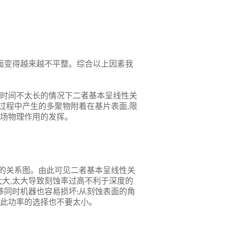
面变得越来越不平整。综合以上因素我
时间不太长的情况下二者基本呈线性关
过程中产生的多聚物附着在基片表面
限
,
场物理作用的发挥。
的关系图。由此可见二者基本呈线性关
太大
太大导致刻蚀率过高不利于深度的
,
移同时机器也容易损坏
从刻蚀表面的角
;
此功率的选择也不要太小。