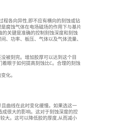
过程各向异性
即不应有横向的刻蚀或钻
,
理是腐蚀气体在电场磁场的作用下与基片
蚀的关键是准确的控制刻蚀深度和刻蚀
时间、功率、板压、气体以及气体流量、
还没被刻完。增加胶厚可以达到这个目
们着眼于如何提高刻蚀比
。合理的刻蚀
C
的变化。
并且曲线在此时变化缓慢。如果选这一
造成很大的影响。这对于刻蚀深度的控
比较大。这可以降低胶的厚度
从而减小
,