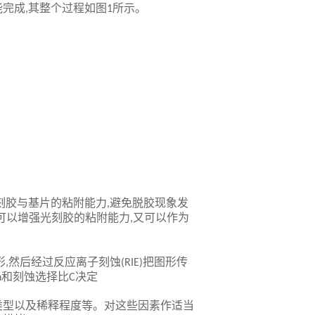
能完成
其整个过程如图
所示。
,
1
刻胶与基片的粘附能力
避免脱胶现象发
,
可以增强光刻胶的粘附能力
又可以作为
,
形
然后经过反应离子刻蚀
把图形传
,
(RIE)
和刻蚀选择比
决定
h
C
类型以及稀释程度等。对这些因素作适当