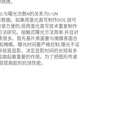
中烘烤。
数
与曝光次数
的关系为
L
N
L=2N
形数据。如果用激光直写制作
就可
DOE,
是很方便的
但用激光直写技术重复制作
,
方法研究。接触式曝光方法简单
并且对
,
素很多。首先基片表面要与掩模表面合
和掩模。曝光时间要严格控制
曝光不足
,
来就是显影。决定显影时间的长短有多
轮廓起着重要的作用。为了把图形传递
是提高胶的抗蚀性能。