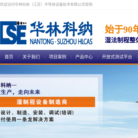
欢迎访问华林科纳（江苏）半导体设备技术有限公司官网
始于90
湿法制程整
首页
关于我们
项目案例
产品中心
开放式测试平台