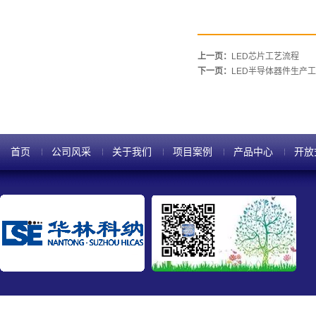
上一页：
LED芯片工艺流程
下一页：
LED半导体器件生产
首页
公司风采
关于我们
项目案例
产品中心
开放