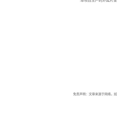
本项目生产的外延片全
免责声明：文章来源于网络，如