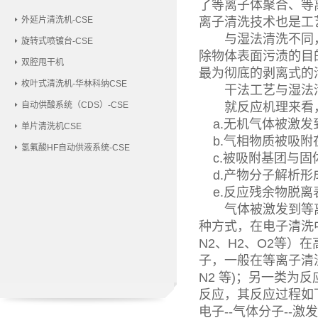
了等离子体聚合、等
外延片清洗机-CSE
离子清洗技术也是工
与湿法清洗不同，等
旋转式喷镀台-CSE
除物体表面污渍的目
双腔甩干机
最为彻底的剥离式的
枚叶式清洗机-华林科纳CSE
干法工艺与湿法清
自动供酸系统（CDS）-CSE
就反应机理来看，
a.无机气体被激发
单片清洗机CSE
b.气相物质被吸附
氢氟酸HF自动供液系统-CSE
c.被吸附基团与固
d.产物分子解析形
e.反应残余物脱离
气体被激发到等离
种方式，在电子清洗
N2、H2、O2等
子，一般在等离子清
N2 等)；另一类为
反应，其反应过程如
电子--气体分子--激发