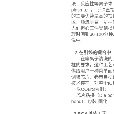
法：反应性等离子体（RI
plasma）。 所
的主要优势是高的蚀
区。顺流等离子是种
人们担心工件受到损
理时间到60-120
洗中。
2 在引线的键合中
在等离子清洗的工装
框的要求。这种工艺
供给用户一种简单而
倒装芯片、卷带自动
技术存在。对整个I
以COB’S为例：
芯片粘接（Die bond
bond）-包装-固化
3 BGA封装工艺