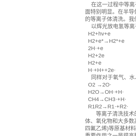
在这一过程中等离子
面特别明显。在半导
的等离子体清洗。我
以辉光放电氢等离
H2+hv+e
H2+e*→H2*+e
2H·+e
H2+2e
H2+e
H·+H++2e·
同样对于氧气、水
O2 →2O·
H2O→OH·+H·
CH4→CH3·+H·
R1R2→R1·+R2·
等离子清洗技术的
体、氧化物和大多数
四氟乙烯)等原基材
重要作用之一是提高膜