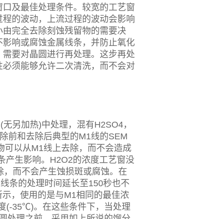
窗口及最佳处理条件。较宽的工艺窗
过程的波动，上流过程的波动会影响
小由完全去除刻蚀残留物的需要决
不影响或腐蚀金属线条，并防止氧化
，需要对晶圆进行再处理。这步再处
性必须能够允许二次清洗，而不会对
无另加热)中处理，混有H2SO4，
物去除前和去除后典型的M1线的SEM
物可以从M1线上去除，而不会造成
条产生影响。H2O2的浓度工艺窗没
去除，而不会产生蚀损斑或腐蚀。在
M1线条的处理时间延长至150秒也不
所示，使用的是与M1相同的最佳浓
(-35℃)。在这些条件下，当处理
晶圆处理之前，采用如上所说的馏分