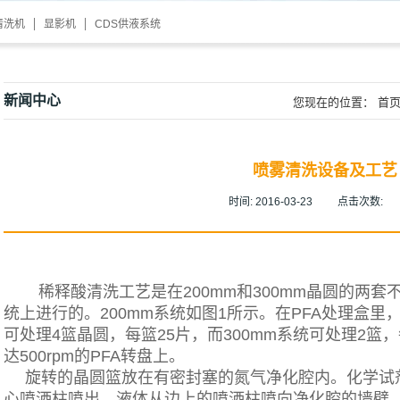
清洗机
显影机
CDS供液系统
新闻中心
您现在的位置：
首
喷雾清洗设备及工艺
时间:
2016-03-23
点击次数:
稀释酸清洗工艺是在200mm和300mm晶圆的两套不同的
统上进行的。200mm系统如图1所示。在PFA处理盒里
可处理4篮晶圆，每篮25片，而300mm系统可处理2篮
达500rpm的PFA转盘上。
旋转的晶圆篮放在有密封塞的氮气净化腔内。化学试
心喷洒柱喷出，液体从边上的喷洒柱喷向净化腔的墙壁