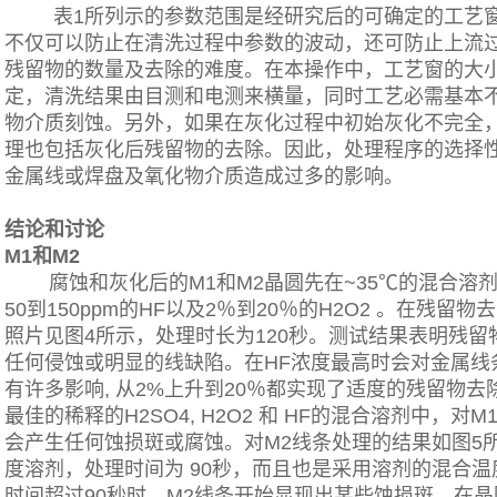
表1所列示的参数范围是经研究后的可确定的工艺
不仅可以防止在清洗过程中参数的波动，还可防止上流
残留物的数量及去除的难度。在本操作中，工艺窗的大
定，清洗结果由目测和电测来横量，同时工艺必需基本
物介质刻蚀。另外，如果在灰化过程中初始灰化不完全
理也包括灰化后残留物的去除。因此，处理程序的选择
金属线或焊盘及氧化物介质造成过多的影响。
结论和讨论
M1和M2
腐蚀和灰化后的M1和M2晶圆先在~35℃的混合溶剂(
50到150ppm的HF以及2％到20％的H2O2 。在残留
照片见图4所示，处理时长为120秒。测试结果表明残留
任何侵蚀或明显的线缺陷。在HF浓度最高时会对金属线
有许多影响, 从2%上升到20％都实现了适度的残留物
最佳的稀释的H2SO4, H2O2 和 HF的混合溶剂中，对
会产生任何蚀损斑或腐蚀。对M2线条处理的结果如图5
度溶剂，处理时间为 90秒，而且也是采用溶剂的混合温度
时间超过90秒时，M2线条开始显现出某些蚀损斑。在