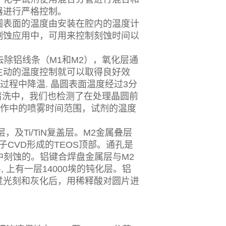
器进行严格控制。
圆表面的温度由安装在腔内的温度计
刻蚀应用中，可用来控制刻蚀时间以
来去除铝线条（M1和M2），氧化层通
主动的温度控制就可以取得良好效
过程中降温. 晶圆表面温度经过3分
的清洗中，我们也检测了在处理晶圆前
操作中的喷雾时间范围，试剂的温度
底层，及Ti/TiN复盖层。M2金属叠层
子CVD形成的TEOS顶部。通孔是
质中刻蚀的。铝键合焊盘金属层与M2
, 上有一层14000埃的钝化层。铝
过光刻和灰化后，用稀释酸对圆片进