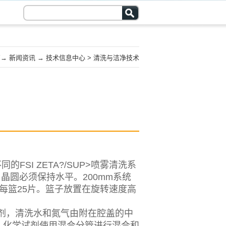
页
→
新闻资讯
→
技术信息中心
>
清洗与洁净技术
FSI ZETA?/SUP>喷雾清洗系
，晶圆必须保持水平。200mm系统
，每篮25片。篮子放置在旋转速度高
剂，清洗水和氮气由附在腔盖的中
。化学试剂使用混合分管进行混合和