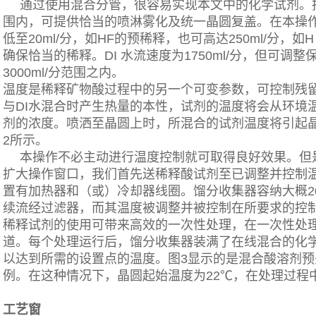
通过使用混合分管，很容易实现本文中的化学试剂。把流速
围内，可提供恰当的喷淋雾化及统一晶圆复盖。在本操
低至20ml/分，如HF的预稀释，也可高达250ml/分，如
确保恰当的稀释。DI 水流速度为1750ml/分，但可调整
3000ml/分范围之内。
温度是稀释矿物酸过程中的另一个可变参数，可控制残留物
与DI水混合时产生热量的本性，试剂的温度将会从环境
剂的浓度。喷洒至晶圆上时，所混合的试剂温度将引起晶圆
2所示。
本操作不必主动进行温度控制就可取得良好效果。但
扩大操作窗口，我们首先送稀释酸试剂至已调整并控制
置有加热器和（或）冷却器线圈。馏分收集器容纳大概2
续流经过滤器，而其温度被调整并被控制在所要求的控
稀释试剂的使用可带来高效的一次性处理，在一次性处
道。每个处理运行后，馏分收集器装满了在线混合的化
以达到所需的设置点的温度。图3显示的是混合酸溶剂预
例。在这种情况下，晶圆起始温度为22℃，在处理过程中
工艺窗