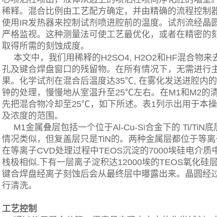
稀释。混合比例由工艺配方确定，并由精确的流程控制
使用IR发热器来控制试剂喷进腔前的温度。试剂流经晶
严格监视。这种测量法可使工艺最优化，或者在精密的
取得所需的刻蚀成度。
本文中，我们用稀释的H2SO4, H2O2和HF混合物
孔及键合焊盘窗口的残留物。在所有情况下，无需进行
果。化学试剂在混合后温度达35℃, 在雾化发送进腔内的
钟的处理，慢慢地从室温升至25℃左右。在M1和M2
先把混合物冷却至25℃，如下所述。表1列示出用于本
及浓度的范围。
M1金属叠层包括一个位于Al-Cu-Si合金下的 Ti/TiN
情况类似，但复盖层只是TiN的。两种金属层都位于等离
在等离子CVD处理过程中TEOS沉淀的7000埃硅电介
栈极相似,下有一层离子淀积达12000埃的TEOS氧化硅层
键合焊盘经离子刻蚀后会从最终层中曝露出来。晶圆经
行清洗。
工艺控制