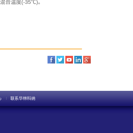
合温度(-35℃)。
心
联系华林科纳