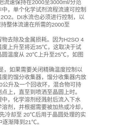
保持在2000至3000ml/分范
作中，单个化学试剂流程流速可控制
H 2O2。DI水流也必须进行控制，以
保持整体流速在所需的2000至
去除及金属损耗。因为H2SO 4
温度上升至将近35℃，这取决于试
温度从 20℃上升至25℃，如图
是，如果需要关闭精确温度控制以
温度的馏分收集器，馏分收集器内放
0公升及一个回收环，混合物可持
制点上，直至到喷洒至晶圆上时。
理中，化学溶剂经溅射后流入下水
学溶剂，并根据需要被加热或冷却，
先冷却至 20℃后用于晶圆处理的实
逐渐降到21℃。