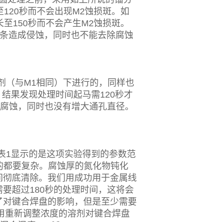
120秒而不会出现M2蚀损斑。如
至150秒而不会产生M2蚀损斑。
金属线条造成侵蚀，同时也不能去除腐蚀
剂（与M1相同）下进行的，同样也
等。结果发现处理时间起马需120秒才
化腐蚀，同时也没有增大通孔直径。
表1显示的是这项实验得到的参数范
孔的都要复杂。腐蚀厚的氮化物钝化
间彻底清除。我们用成功用于金属线
要超过180秒的处理时间，这将会
了对键合焊盘的影响，但是至少需要
的用重新调整浓度的溶剂对键合焊盘