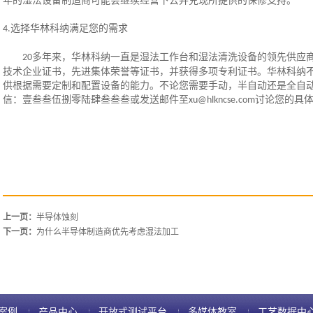
年的湿法设备制造商可能会继续经营下去并兑现所提供的保修支持。
选择华林科纳满足您的需求
4.
多年来，华林科纳一直是湿法工作台和湿法清洗设备的领先供应
20
技术企业证书，先进集体荣誉等证书，并获得多项专利证书。华林科纳
供根据需要定制和配置设备的能力。不论您需要手动，半自动还是全自
信：壹叁叁伍捌零陆肆叁叁叁或发送邮件至
讨论您的具
xu@hlkncse.com
上一页：
半导体蚀刻
下一页：
为什么半导体制造商优先考虑湿法加工
案例
产品中心
开放式测试平台
多媒体教室
工艺数据中