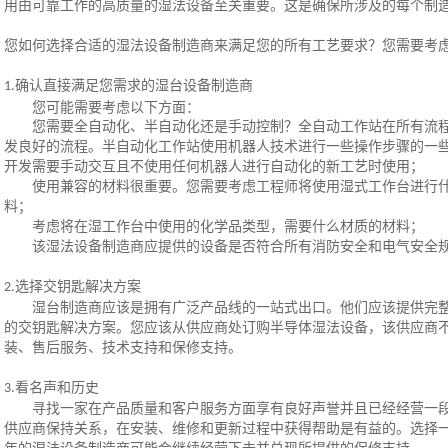
用由可靠工作的高质量的湿法设备至关重要。这是确保所涉及的每个制
您如何选择合适的湿法设备制造商来满足您的所有工艺要求？您需要考
确认直接满足您需求的湿台设备制造商
1.
您可能需要考虑以下方面：
您需要全自动化、半自动化还是手动控制？全自动工作站在所有流
发良好的流程。半自动化工作站使用机器人技术进行一些操作步骤的一
开发需要手动交互且不使用任何机器人进行自动化的新工艺时使用；
使用兼容的材料很重要。您需要考虑工程师将使用湿式工作台进行
料；
考虑将在湿工作台中使用的化学品类型，需要什么材质的材料；
该湿法设备制造商应提供的设备是否符合所有消防安全和电气安全
选择交钥匙解决方案
2.
湿台制造商应该是拥有广泛产品线的一站式出口。他们应该提供完
的交钥匙解决方案。您应该从供应商处订购半导体湿法设备，该供应商
装、售后服务、技术支持和保修支持。
看名声和历史
3.
寻找一家在产品质量和客户服务方面享有良好声誉并且已经经营一
供应商保持关系，在安装、维修和更新过程中获得帮助是有益的。选择