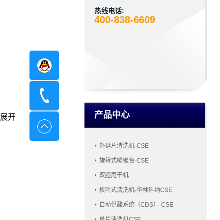
热线电话:
400-838-6609
在线咨询
400-8798-096
产品中心
展开
外延片清洗机-CSE
旋转式喷镀台-CSE
双腔甩干机
枚叶式清洗机-华林科纳CSE
自动供酸系统（CDS）-CSE
单片清洗机CSE