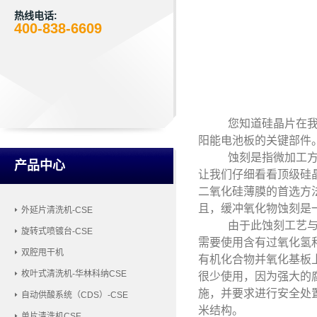
热线电话:
400-838-6609
您知道硅晶片在
阳能电池板的关键部件
蚀刻是指微加工
产品中心
让我们仔细看看顶级硅
二氧化硅薄膜的首选方
且，缓冲氧化物蚀刻是
外延片清洗机-CSE
由于此蚀刻工艺与
旋转式喷镀台-CSE
需要使用含有过氧化氢
双腔甩干机
有机化合物并氧化基板
枚叶式清洗机-华林科纳CSE
很少使用，因为强大的
施，并要求进行安全处置
自动供酸系统（CDS）-CSE
米结构。
单片清洗机CSE