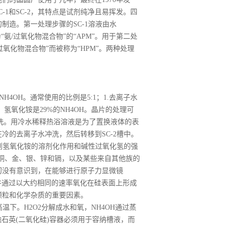
-1和SC-2，其特点是试剂纯净且易挥发。四
制造。第一处理步骤的SC-1溶液由水
为“氨/过氧化物混合物”的“APM”。用于第二处
过氧化物混合物”而被称为“HPM”。两种处理
2和NH4OH。通常使用的比例是5:1；1.去离子水
。氢氧化铵是29%的NH4OH。晶片的处理可
流冲洗。用冷水稀释热浴溶液是为了置换液体的表
冷的去离子水冲洗，然后转移到SC-2槽中。
受到氢氧化铵的溶剂化作用和碱性过氧化氢的强
如铜、金、银、锌和镉，以及某些来自其他族的
初没有意识到，在能够进行原子力显微镜
，并通过以大约相同的速率氧化在硅表面上形成
颗粒和化学杂质的重要因素。
温下。H2O2分解成水和氧，NH4OH通过蒸
石英(二氧化硅)容器必须用于容纳槽液，而