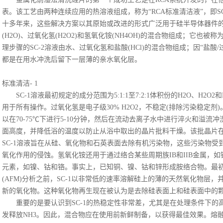
表。该工艺由两种连续应用的热溶液组成，称为“RCA标准清洁液”，即SC
十多年来，这些解决方案以其原始或改进的形式广泛用于硅半导体器件的
(H2O)、过氧化氢(H2O2)和氢氧化铵(NH4OH)的混合物组成；它也被称
理步骤的SC-2溶液由水、过氧化氢和盐酸(HCl)的混合物组成；因“盐酸/
都是在用水冲洗后留下一层薄的亲水氧化层。
标准清洁
- 1
SC-1溶液最初规定的成分范围为5:1:1至7:2:1体积份的H2O、H2O
用于所有操作。过氧化氢是电子级30% H2O2，不稳定(排除污染稳定剂)
以在70-75℃下进行5-10分钟，然后在流动去离子水中进行淬火和溢
面高度，并降低浴的温度以防止从浴中取出的晶片批料干燥。该批晶片在
SC-1溶液旨在从硅、氧化物和石英表面去除有机污染物，这些污染物
氧化作用的侵蚀。氢氧化铵还用于通过络合某些周期族IB和IIB金属，
元素，如镍、钴和铬。事实上，已知铜、镍、钴和锌形成胺络合物。最
(AFM)分析之前，SC-1以非常低的速率溶解硅上的薄的天然氧化物层
新的氧化物。这种氧化物再生现在被认为是去除硅表面上和硅表面中的
重要的是要认识到
SC-1的热稳定性非常差，尤其是在处理条件下的高
发释放NH3。因此，混合物应在使用前新鲜制备，以获得最佳效果。熔融