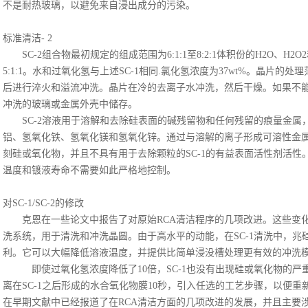
不是耐热玻璃，以避免来自浸出成分的污染。
标准清洁
- 2
SC-2组合物最初规定的组成范围为6:1:1至8:2:1体积份的H2O、
5:1:1。水和过氧化氢与上述SC-1相同.氯化氢浓度为37wt%。晶片的处理范围
后进行淬火和溢流冲洗。晶片在冷的去离子水冲洗，然后干燥。如果不
冲洗的玻璃或金属外壳中储存。
SC-2溶液用于溶解和去除硅表面的碱残留物和任何残留的痕量金
铝、氢氧化铁、氢氧化镁和氢氧化锌。通过与溶解的离子形成可溶性金
刻硅或氧化物，并且不具有用于去除颗粒的SC-1的有益表面活性剂活性。S
温度和镀液寿命不需要如此严格地控制。
对
SC-1/SC-2的修改
克恩在一些论文中报告了对原始
RCA清洁程序的几项改进。这些变
洗系统，用于清洗和冲洗晶圆。由于高水平的动能，在SC-1清洗中，
利。它可以大幅降低溶液温度，并提供比简单浸没槽处理更有效的冲洗
即使过氧化氢浓度降低了
10倍，SC-1也没有出现硅或氧化物的严重
离在SC-1之后形成的水合氧化物膜10秒，引入任选的工艺步骤，以便重
在早期文献中已经报道了在
RCA清洁方面的几项改进的发展，并且主要