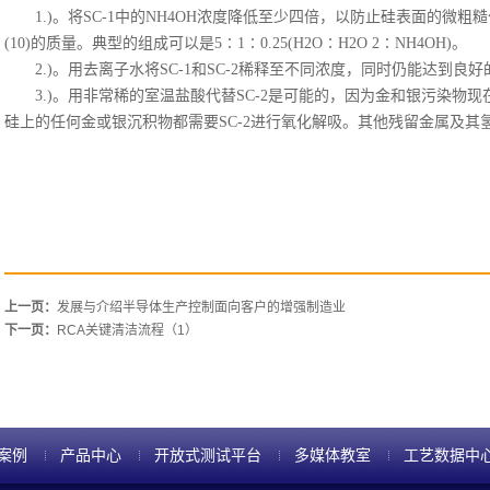
1.)。将SC-1中的NH4OH浓度降低至少四倍，以防止硅表面的微粗
(10)的质量。典型的组成可以是5∶1∶0.25(H2O∶H2O 2∶NH4OH)。
2.)。用去离子水将SC-1和SC-2稀释至不同浓度，同时仍能达到良好
3.)。用非常稀的室温盐酸代替SC-2是可能的，因为金和银污染物
硅上的任何金或银沉积物都需要SC-2进行氧化解吸。其他残留金属及其氢
上一页：
发展与介绍半导体生产控制面向客户的增强制造业
下一页：
RCA关键清洁流程（1）
案例
产品中心
开放式测试平台
多媒体教室
工艺数据中