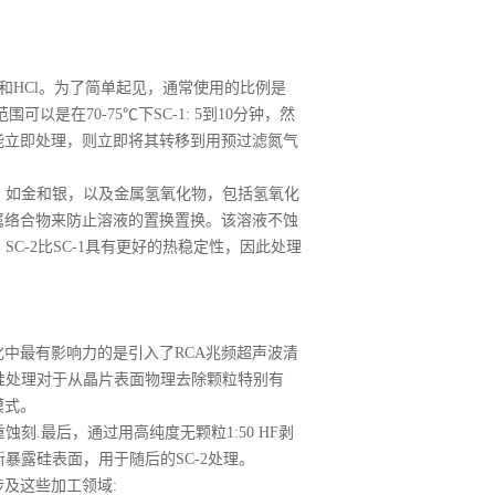
H2O2和HCl。为了简单起见，通常使用的比例是
可以是在70-75℃下SC-1: 5到10分钟，然
能立即处理，则立即将其转移到用预过滤氮气
属，如金和银，以及金属氢氧化物，包括氢氧化
属络合物来防止溶液的置换置换。该溶液不蚀
C-2比SC-1具有更好的热稳定性，因此处理
化中最有影响力的是引入了RCA兆频超声波清
兆硅处理对于从晶片表面物理去除颗粒特别有
模式。
蚀刻.最后，通过用高纯度无颗粒1:50 HF剥
新暴露硅表面，用于随后的SC-2处理。
涉及这些加工领域: