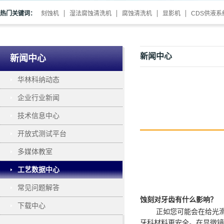
热门关键词：
刻蚀机
湿法腐蚀清洗机
腐蚀清洗机
显影机
CDS供液系
新闻中心
新闻中心
华林科纳动态
企业行业新闻
技术信息中心
开放式测试平台
多媒体教室
工艺数据中心
常见问题解答
蚀刻对牙齿有什么影响？
下载中心
正如您可能会在给光滑的
牙科材料更安全。在显微镜