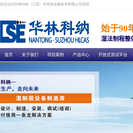
欢迎访问华林科纳（江苏）半导体设备技术有限公司官网
始于90
湿法制程整
首页
关于我们
项目案例
产品中心
开放式测试平台