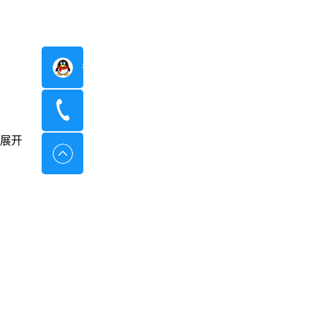
在线咨询
400-8798-096
展开