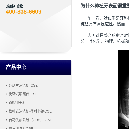
为什么种植牙表面很重
热线电话:
400-838-6609
乍一看，钛似乎是牙科植
纯钛具有高反应性。然而，
表面对骨整合的愈合时间
分，其化学、物理、机械和
产品中心
外延片清洗机-CSE
旋转式喷镀台-CSE
双腔甩干机
枚叶式清洗机-华林科纳CSE
自动供酸系统（CDS）-CSE
单片清洗机CSE