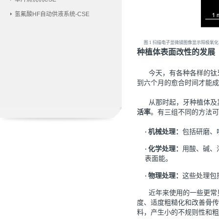
氢氟酸HF自动供液系统-CSE
图
1 扫描电子显微镜图像显示阳极氧化
种植体表面改性的发展
今天，有各种各样的钛牙
到六个月的愈合时间才能成
从那时起，牙种植体及其
活率
。有三组不同的方法可
·
机械处理：
包括研磨、
·
化学处理：
用酸、碱、
表面能。
·
物理处理：
这些处理包
近年来使用的一些更常见
度、适度粗糙化和改善骨传
料，产生小的不规则性和粗