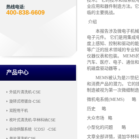
技术。 它的技术和微系统
业应用和器件制造方法。它
热线电话:
400-838-6609
临的主要挑战。
介绍
本报告涉及微电子机械
电子元件。 它们是用集成电
度上感知、控制和驱动的能
等广泛的技术领域的专业知
仪器仪表和包装。 MEMS
汽车、医疗、电子、通信和
机磁盘驱动器等 。
产品中心
MEMS被认为是21世纪
和消费产品的潜力。 它的
制造被视为第一次微细制造革
外延片清洗机-CSE
微机电系统
(MEMS) 略
旋转式喷镀台-CSE
历史
略
双腔甩干机
大众市场
略
枚叶式清洗机-华林科纳CSE
小型化的问题
略
自动供酸系统（CDS）-CSE
文章全部详情，请加华林科
单片清洗机CSE