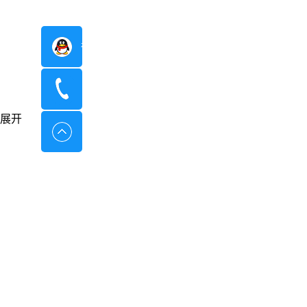
在线咨询
400-8798-096
展开