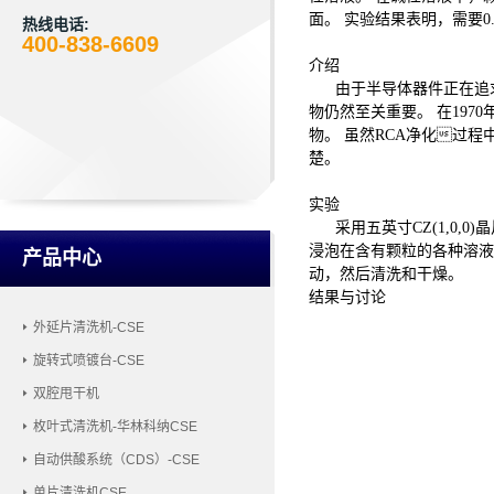
面。 实验结果表明，需要0.25 
热线电话:
400-838-6609
介绍
由于半导体器件正在追
物仍然至关重要。 在19
物。 虽然RCA净化过程
楚。
实验
采用五英寸
CZ(1,0
浸泡在含有颗粒的各种溶液
产品中心
动，然后清洗和干燥。
结果与讨论
外延片清洗机-CSE
旋转式喷镀台-CSE
双腔甩干机
枚叶式清洗机-华林科纳CSE
自动供酸系统（CDS）-CSE
单片清洗机CSE