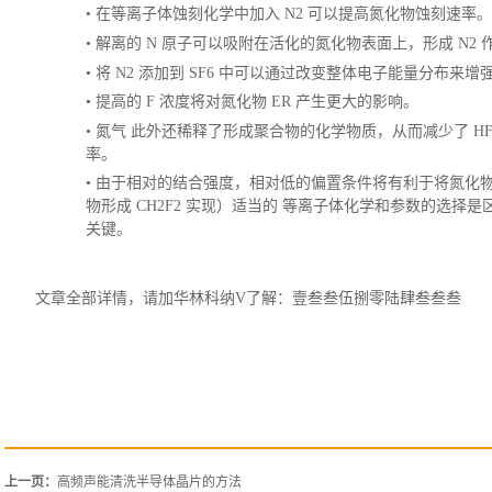
•
在等离子体蚀刻化学中加入
N2 可以提高氮化物蚀刻速率。
•
解离的
N 原子可以吸附在活化的氮化物表面上，形成 N2 
•
将
N2 添加到 SF6 中可以通过改变整体电子能量分布来增强 
•
提高的
F 浓度将对氮化物 ER 产生更大的影响。
•
氮气
此外还稀释了形成聚合物的化学物质，从而减少了
H
率。
•
由于相对的结合强度，相对低的偏置条件将有利于将氮化
物形成 CH2F2 实现）
适当的
等离子体化学和参数的选择是
关键。
文章全部详情，请加华林科纳
V了解：壹叁叁伍捌零陆肆叁叁叁
上一页：
高频声能清洗半导体晶片的方法