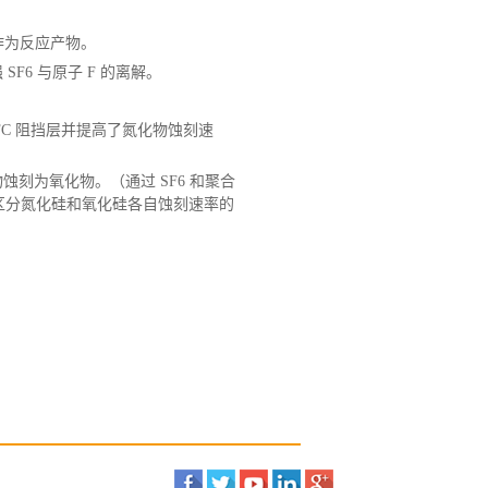
作为反应产物。
SF6 与原子 F 的离解。
FC 阻挡层并提高了氮化物蚀刻速
物蚀刻为氧化物。（通过
SF6 和聚合
区分氮化硅和氧化硅各自蚀刻速率的