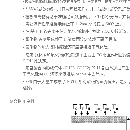
•
选择性氮化硅到氧化硅蚀刻有许多应用，主要的应用是在 MOSFET
•
Si3N4 是绝缘的，具有高热稳定性，并且是防止掺杂剂扩
•
栅极隔离物有助于准确定义沟道长度、
S/D 掺杂分布，
•
需要选择性来准确地停止在
1 -2nm 厚的底层 SiO2 上。
•
在
基于
F 的等离子体，氮化物蚀刻行为比 SiO2 更接近 Si
•
氮化物
蚀刻更依赖于
F 浓度而较少依赖于离子轰击。
•
氮化物的能力
消耗氟碳沉积层更接近于氧化硅。
•
亲戚
氮化物和氧化物的蚀刻速率主要由
FC 相互作用层厚
C:F:H 比决定。
•
来自聚合物形成气体
(CHF3, CH2F2) 的 H 自由基通
于氧化硅的 FC 沉积来促进从 Si3N4 中去除 N。
•
SF6
由于大量生成原子
F 以及相对较低的直流偏压，是实
选择。
聚合物
阻塞性