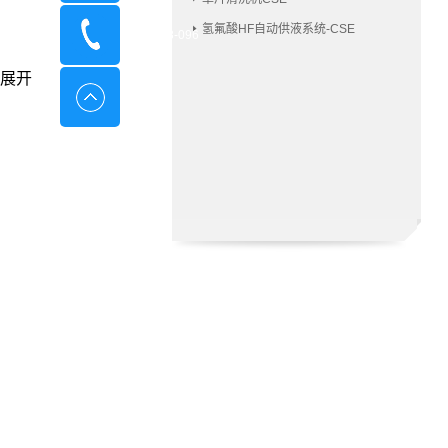
氢氟酸HF自动供液系统-CSE
400-8798-096
展开