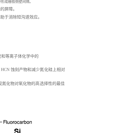
 中形成栅极侧壁间隔。
散的屏障。
并有助于消除短沟道效应。
。
度和等离子体化学中的
过产生 HCN 蚀刻产物和减少氮化硅上相对
现氮化物对氧化物的高选择性的最佳