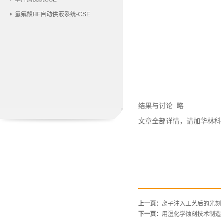
氢氟酸HF自动供液系统-CSE
结果与讨论
略
文章全部详情，请加华林科
上一页：
离子注入工艺后的光刻
下一页：
用湿化学蚀刻技术制造