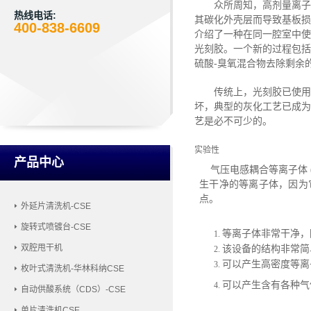
众所周知，高剂量离子
热线电话:
其碳化外壳层而导致基板损
400-838-6609
介绍了一种在同一腔室中使用
光刻胶。一个新的过程包括
硫酸-臭氧混合物去除剩余
传统上，光刻胶已使用
坏，典型的灰化工艺已成为
艺是必不可少的。
实验性
产品中心
气压电感耦合等离子体
生干净的等离子体，因为
点。
外延片清洗机-CSE
旋转式喷镀台-CSE
等离子体非常干净，
1.
双腔甩干机
该设备的结构非常简
2.
可以产生高密度等离
3.
枚叶式清洗机-华林科纳CSE
可以产生含有各种气
4.
自动供酸系统（CDS）-CSE
单片清洗机CSE