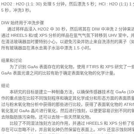
H2O2 : H2O (1:1: 30) 处理 5 分钟，然后漂洗 5 秒；HCl : H2O (
5 秒，冲洗3 秒。
DIW 始终用于冲洗步骤
通过将样品浸入 H2O2 中 30 秒，然后将其在 DIW 中冲洗 2 
通过 HREELS 和/或 XPS 分析的样品在氩气气氛下转移到 UHV 室
在清洁玻璃器皿时要特别小心，以避免污染并防止来自洗涤剂的离子（如 
所有玻璃器皿在沸水去离子水浴中漂洗 1.5 小时。
结果和讨论
为了识别 GaAs 表面存在的氧化物，使用 FTIRS 和 XPS 研究
GaAs 表面光谱之间的比较有助于确定表面氧化物的化学计量。
结论
本研究的目标是建立一种制备方法，以确保传感器技术在 GaAs (10
作的重点放在比较不同蚀刻程序和确定其化学成分和形态方面的表面质量上
过与粉末氧化物分析中获得的那些进行比较，获得了表面氧化物的 ATR/M
氧化氢对 GaAs 晶片进行氧化，然后进行蚀刻，以便更容易识别不同
去除脂肪族污染物，还可以去除一些天然氧化物。
比较了不同湿法蚀刻方法的作用，并通过 HREELS 和 XPS 分析
存在可以忽略不计，并且氧化砷仍然保留在表面上。XPS 还显示蚀刻将氧化物