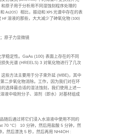
 (XPS) 和原子用于分析用不同湿蚀刻程序处理的
3 和 As2O5）相比，振动和 XPS 光谱中存在的表
 溶液的那些，大大减少了砷氧化物 (100)
资源；原子力显微镜
稳定性。GaAs (100) 表面上存在的不同
谱 (HREELS) 3 对氧化物进行了几次
些方法主要用于分子束外延 (MBE)，其中
来进行第二步氧化物消除。工作，因为我们对在环
目的选择最合适的湿法蚀刻，我们使用上述一
从液体溶液中吸附分子、溶剂（即水）对基材组成
样品随后通过将它们浸入水溶液中使用不同的
 at 70 °C） 10 分钟，然后用盐酸 5 分钟，然
5 分钟，然后漂洗 5 秒，然后再用 NH4OH :