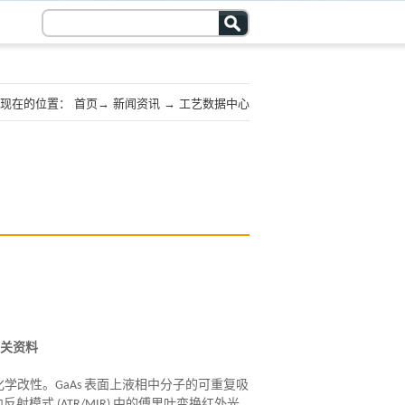
现在的位置：
首页
→
新闻资讯
→
工艺数据中心
关资料
化学改性。GaAs 表面上液相中分子的可重复吸
式 (ATR/MIR) 中的傅里叶变换红外光