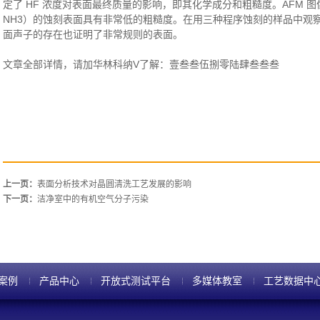
定了 HF 浓度对表面最终质量的影响，即其化学成分和粗糙度。AFM 图
NH3）的蚀刻表面具有非常低的粗糙度。在用三种程序蚀刻的样品中观察到的 HR
面声子的存在也证明了非常规则的表面。
文章全部详情，请加华林科纳V了解：壹叁叁伍捌零陆肆叁叁叁
上一页：
表面分析技术对晶圆清洗工艺发展的影响
下一页：
洁净室中的有机空气分子污染
案例
产品中心
开放式测试平台
多媒体教室
工艺数据中