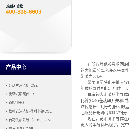
热线电话:
400-838-6609
在所有其他参数相同的情
产品中心
的大能量分离允许这些器件在
带隙为3.4eV
。
带隙测量将电子推入导电
外延片清洗机-CSE
组成的部件相比，组件可以
旋转式喷镀台-CSE
具有较大带隙的半导体已
化镓(GaN)在功率开关
双腔甩干机
达传感器和用于机器人的运动
枚叶式清洗机-华林科纳CSE
心服务器电源等600 V细
现在，宽带隙半导体在市
自动供酸系统（CDS）-CSE
更大的半导体出现了。宽带
单片清洗机CSE