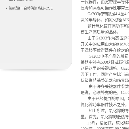
一代器件。由宽带隙半导体
压降和高温可操作性非常重
氢氟酸HF自动供液系统-CSE
Ga2O3的带隙是4.4
宽的半导体，如氮化铝(A
预计氧化镓在高功率和高
模生产高质量的晶体。
由于
Ga2O3作为高击
开关中的应用由大约8 MV
子迁移率使得器件在给定的
Ga2O3电子产品的最初
换器中补充600伏硅或碳化
这是这里的关键规格。Ga2
温下工作，同时产生比当前发
伏级肖特基整流器和临界场
由于许多关键器件参数随
是说，必须补充的是，
Ga
由于已经提到的原因，
氮化镓功率器件技术之外，
如上所述，氧化镓的导热
量。首先，氧化镓的低热导
此外，请记住，碳化硅功
2004年，2008年有10