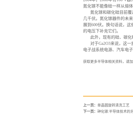
氮化镓不能像硅一样从熔体
氮化镓和碳化硅目前覆盖
几千伏。氮化镓器件的未来
展到600伏。换句话说，
的电压下补充它们。
此外，现有的硅、碳化硅
对于
Ga2O3来说，
电子战系统电源、汽车电子
获取更多半导体相关资料，请加
上一页：
单晶圆旋转清洗工艺
下一页：
砷化镓:半导体技术的