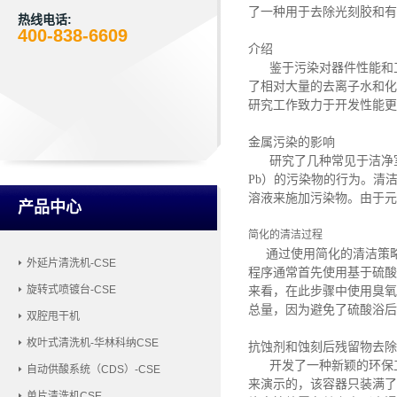
了一种用于去除光刻胶和有
热线电话:
400-838-6609
介绍
鉴于污染对器件性能和工
了相对大量的去离子水和化
研究工作致力于开发性能更
金属污染的影响
研究了几种常见于洁净
Pb）的污染物的行为。清洁硅
溶液来施加污染物。由于元
产品中心
简化的清洁过程
通过使用简化的清洁策
外延片清洗机-CSE
程序通常首先使用基于硫酸的
旋转式喷镀台-CSE
来看，在此步骤中使用臭氧
总量，因为避免了硫酸浴
双腔甩干机
枚叶式清洗机-华林科纳CSE
抗蚀剂和蚀刻后残留物去除
开发了一种新颖的环保工
自动供酸系统（CDS）-CSE
来演示的，该容器只装满了
单片清洗机CSE