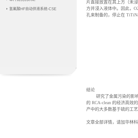
片直接放置在其上方（未浸
方并浸入液体中。因此，O2
氢氟酸HF自动供液系统-CSE
孔来制备的，停止在 TiTi
结论
研究了金属污染的影
的 RCA-clean 的经
产中的大多数基于硫的工艺
文章全部详情，请加华林科