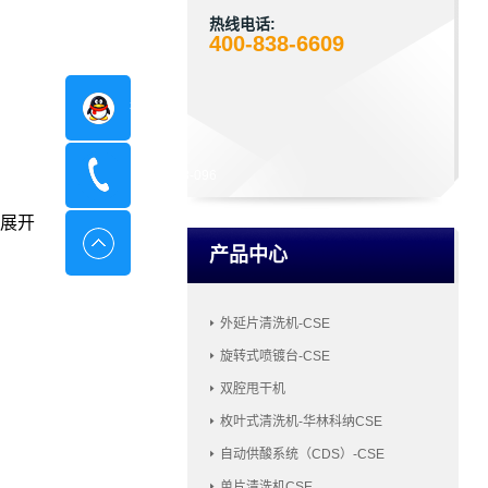
热线电话:
400-838-6609
在线咨询
400-8798-096
展开
产品中心
外延片清洗机-CSE
旋转式喷镀台-CSE
双腔甩干机
枚叶式清洗机-华林科纳CSE
自动供酸系统（CDS）-CSE
单片清洗机CSE