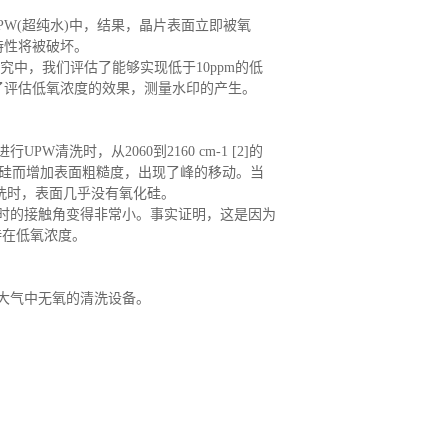
PW(超纯水)中，结果，晶片表面立即被氧
特性将被破坏。
究中，我们评估了能够实现低于
10ppm
的低
了评估低氧浓度的效果，测量水印的产生。
进行
UPW
清洗时，从
2060
到
2160 cm-1 [2]
的
硅而增加表面粗糙度，出现了峰的移动。当
洗时，表面几乎没有氧化硅。
时的接触角变得非常小。事实证明，这是因为
持在低氧浓度。
大气中无氧的清洗设备。