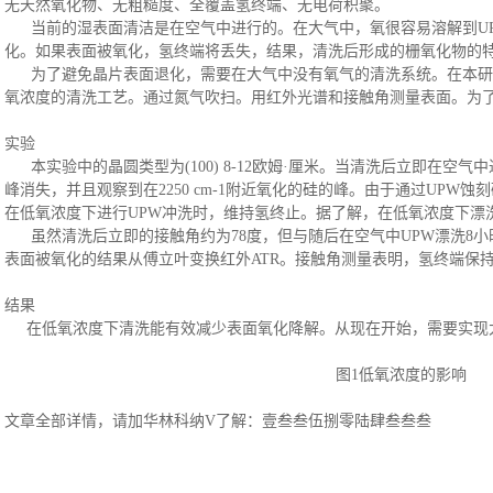
无天然氧化物、无粗糙度、全覆盖氢终端、无电荷积聚。
当前的湿表面清洁是在空气中进行的。在大气中，氧很容易溶解到
U
化。如果表面被氧化，氢终端将丢失，结果，清洗后形成的栅氧化物的
为了避免晶片表面退化，需要在大气中没有氧气的清洗系统。在本研
氧浓度的清洗工艺。通过氮气吹扫。用红外光谱和接触角测量表面。为
实验
本实验中的晶圆类型为
(100) 8-12
欧姆
·
厘米。当清洗后立即在空气中
峰消失，并且观察到在
2250 cm-1
附近氧化的硅的峰。由于通过
UPW
蚀刻
在低氧浓度下进行
UPW
冲洗时，维持氢终止。据了解，在低氧浓度下漂
虽然清洗后立即的接触角约为
78
度，但与随后在空气中
UPW
漂洗
8
小
表面被氧化的结果从傅立叶变换红外
ATR。接触角测量表明，氢终端保
结果
在低氧浓度下清洗能有效减少表面氧化降解。从现在开始，需要实现
图
1低氧浓度的影响
文章全部详情，请加华林科纳
V了解：壹叁叁伍捌零陆肆叁叁叁