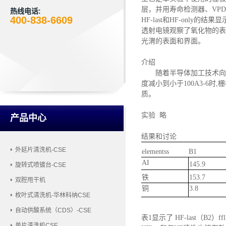
层，
并
用寿命检测器、
VP
热线电话:
400-838-6609
HF-last和HF-on
透射电镜观察了氧化物的表
光渭的表面和界面。
介绍
随着半导体加工技术向
度减小到小于
100A3-
质。
实验
略
产品中心
结果和讨论
外延片清洗机-CSE
elementss
B1
AI
145.9
旋转式喷镀台-CSE
铁
153.7
双腔甩干机
铜
3.8
枚叶式清洗机-华林科纳CSE
自动供酸系统（CDS）-CSE
表
1
显示了
HF-last（B2）ff
单片清洗机CSE