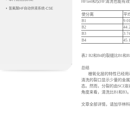
HFlast
和仅
HF
清洗也能有效
氢氟酸HF自动供液系统-CSE
使分离
平
B1
9.0
B2
44.
B3
3.7
B4
45.
表
2
B2
和
B4
的裂缝比
B1
和
B
总结
栅氧化层的特性已经用
清洗的裂口显示少量的金属杂
态。然而，分裂的由SCI
角度来看，清洗比B1和B
文章全部详情，请加华林科