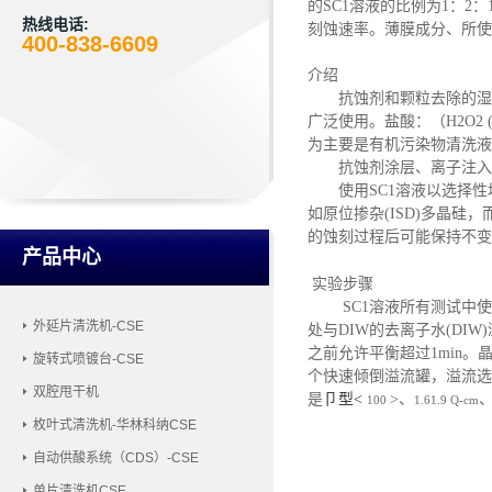
的SC1溶液的比例为1：
热线电话:
刻蚀速率。薄膜成分、所使
400-838-6609
介绍
抗蚀剂和颗粒去除的湿
广泛使用。盐酸：（H2O2 (SC
为主要是有机污染物清洗液
抗蚀剂涂层、离子注入
使用
SC1溶液以选择
如原位掺杂(ISD)多晶
的蚀刻过程后可能保持不变
产品中心
实验步骤
SC1溶液所有测试中
外延片清洗机-CSE
处与DIW的去离子水(DIW
之前允许平衡超过1min。
旋转式喷镀台-CSE
个快速倾倒溢流罐，溢流选
双腔甩干机
是
卩型
<
>、
100
1.61.9 Q-cm
枚叶式清洗机-华林科纳CSE
自动供酸系统（CDS）-CSE
单片清洗机CSE