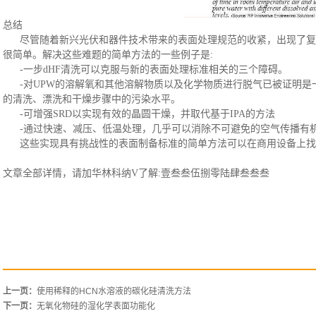
总结
尽管随着新兴光伏和器件技术带来的表面处理规范的收紧，出现了复
很简单。解决这些难题的简单方法的一些例子是
:
-一步dHF清洗可以克服与新的表面处理标准相关的三个障碍。
-对UPW的溶解氧和其他溶解物质以及化学物质进行脱气已被证明是
的清洗、漂洗和干燥步骤中的污染水平。
-可增强SRD以实现有效的晶圆干燥，并取代基于IPA的方法
-通过快速、减压、低温处理，几乎可以消除不可避免的空气传播有
这些实现具有挑战性的表面制备标准的简单方法可以在商用设备上找
文章全部详情，请加华林科纳
V了解:壹叁叁伍捌零陆肆叁叁叁
上一页：
使用稀释的HCN水溶液的碳化硅清洗方法
下一页：
无氧化物硅的湿化学表面功能化