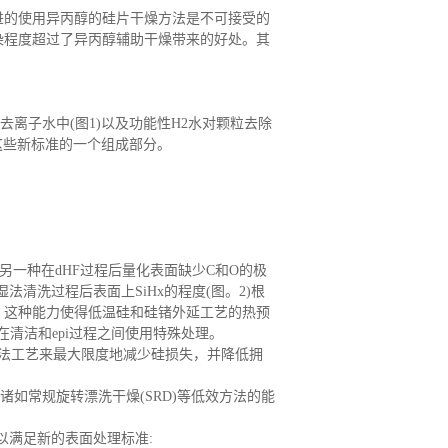
的使用异丙醇的硅片干燥方法是不可接受的
染程度超过了异丙醇辅助干燥带来的好处。其
去离子水中
(图1)以及功能性H2水对颗粒去除
这些新标准的一个组成部分。
。另一种在dHF过程后量化表面缺少C和O的极
清洗过程后表面上SiHx的程度(图。2)根
。3). 这种能力使得低温硅和硅锗外延工艺的热预
需在清洁和epi过程之间使用特殊处理。
湿法工艺来最大限度地减少硅损失，并降低拥
诸如常规旋转漂洗干燥
(SRD)等低效方法的能
以满足新的表面处理标准: