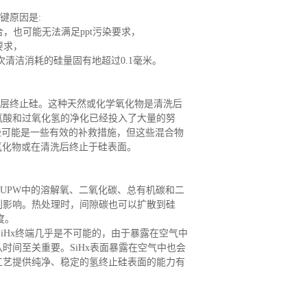
键原因是
:
也可能无法满足ppt污染要求，
要求
，
清洁消耗的硅量固有地超过0.1毫米。
层终止硅。这种天然或化学氧化物是清洗后
氟酸和过氧化氢的净化已经投入了大量的努
这些可能是一些有效的补救措施，但这些混合物
氧化物或在清洗后终止于硅表面。
UPW中的溶解氧、二氧化碳、总有机碳和二
利影响。热处理时，间隙碳也可以扩散到硅
度。
 SiHx终端几乎是不可能的
，
由于暴露在空气中
队时间至关重要
。
SiHx表面暴露在空气中也会
F工艺提供纯净、稳定的氢终止硅表面的能力有