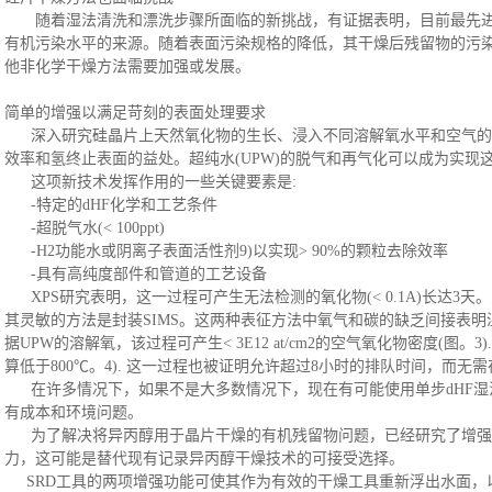
随着湿法清洗和漂洗步骤所面临的新挑战，有证据表明，目前最先进
有机污染水平的来源。随着表面污染规格的降低，其干燥后残留物的污
他非化学干燥方法需要加强或发展。
简单的增强以满足苛刻的表面处理要求
深入研究硅晶片上天然氧化物的生长、浸入不同溶解氧水平和空气的
效率和氢终止表面的益处。超纯水(UPW)的脱气和再气化可以成为实现
这
项新技术发挥作用的一些关键要素是
:
-特定的dHF化学和工艺条件
-超脱气水(< 100ppt)
-H2功能水或阴离子表面活性剂9)以实现> 90%的颗粒去除效率
-具有高纯度部件和管道的工艺设备
XPS研究表明，这一过程可产生无法检测的氧化物(< 0.1A)长达3天
其灵敏的方法是封装SIMS。这两种表征方法中氧气和碳的缺乏间接表明湿法
据UPW的溶解氧，该过程可产生< 3E12 at/cm2的空气氧化物密度(图
算低于800℃。4). 这一过程也被证明允许超过8小时的排队时间，而无
在许多情况下，如果不是大多数情况下，现在有可能使用单步
dHF
有成本和环境问题。
为了解决将异丙醇用于晶片干燥的有机残留物问题，已经研究了增强
力，这可能是替代现有记录异丙醇干燥技术的可接受选择。
SRD工具的两项增强功能可使其作为有效的干燥工具重新浮出水面，