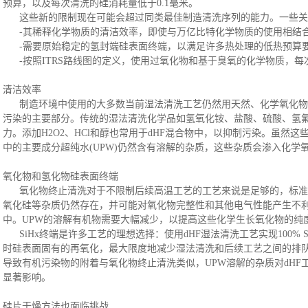
预算，以及每次清洗的硅消耗量低于0.1毫米。
这些新的限制现在可能会超过同类最佳制造清洗序列的能力。一些关
-其稀释化学物质的清洁效率，即使与万亿比特化学物质的使用相结合，
-需要原始稳定的氢封端硅表面终端，以满足许多热处理的低热预算
-按照ITRS路线图的定义，使用过氧化物和基于臭氧的化学物质，每次
清洁效率
制造环境中使用的大多数当前湿法清洗工艺仍然用天然
、
化学氧化物
污染的主要部分。传统的湿法清洗化学品如氢氧化铵、盐酸、硫酸、氢
力。添加
H2O2、HCl和醇也常用于dHF混合物中，以抑制污染。虽然
中的主要成分超纯水(UPW)仍然含有溶解的杂质，这些杂质会渗入化学
氧化物和氢化物硅表面终端
氧化物终止清洗对于不限制后续高温工艺的工艺来说是足够的，标准
氧化硅等杂质仍然存在，并可能对氧化物完整性和其他电气性能产生不
中。UPW的溶解有机物需要大幅减少，以提高这些化学生长氧化物的纯
SiHx终端是许多工艺的理想选择
：
使用
dHF湿法清洗工艺实现100%
时硅表面固有的再氧化，最大限度地减少湿法清洗和后续工艺之间的排
导致有机污染物的附着与氧化物终止清洗类似，UPW溶解的杂质对dH
显著影响。
硅片干燥方法也面临挑战