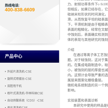
力、射频功率条件下c-S
热线电话:
400-838-6609
但相反，如果已经存在，它
硅纳米柱形状的时间演化，证
滑，从而恢复平坦的硅表面
下，平滑机制是由于粗糙表
表面的粗糙化，经常在文献中
中蚀刻后，表面确实检测到
体的表现与其他研究的蚀刻
介绍
在通过等离子体工艺蚀
产品中心
题。对于硅蚀刻，这对于集
的。在集成电路制造中，硅
小，被蚀刻的层的厚度也减
外延片清洗机-CSE
内。这预计会导致严重的选
旋转式喷镀台-CSE
属层来图案化栅极叠层。
微机电系统制造的另一个例
双腔甩干机
影响。
枚叶式清洗机-华林科纳CSE
实验装置和表面诊断
自动供酸系统（CDS）-CSE
本研究中使用的样品是经
单片清洗机CSE