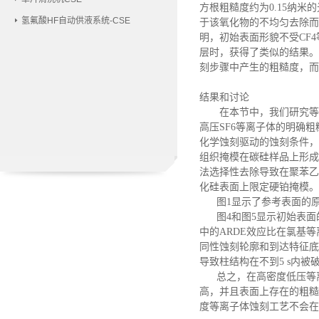
方根粗糙度约为0.15纳
氢氟酸HF自动供液系统-CSE
于该氧化物的不均匀去除而
明，初始表面形貌不受CF
层时，获得了类似的结果。
刻步骤中产生的粗糙度，而
结果和讨论
在本节中，我们研究等
高压SF6等离子体的明确粗
化学蚀刻驱动的蚀刻条件，
组织掩模在碳硅样品上形成
法选择性去除导致在聚苯乙
化硅表面上限定硬铂掩模。
图
1显示了参考表面的
图
4和图5显示初始表
中的ARDE效应比在氯基
同性蚀刻轮廓和到达特征底
导致柱结构在不到5 s内被
总之，在高密度低压等离
高，并且表面上存在的粗糙
度等离子体蚀刻工艺不会在