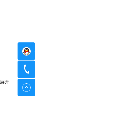
在线咨询
400-8798-096
展开