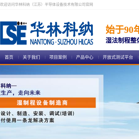
欢迎访问华林科纳（江苏）半导体设备技术有限公司官网
始于90
湿法制程整
首页
关于我们
项目案例
产品中心
开放式测试平台