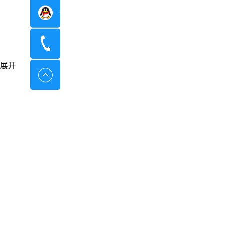
在线咨询
400-8798-096
展开