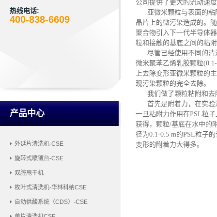
公司提供了更大的流动速度
热线电话:
亚微米颗粒与表面的粘附
400-838-6609
晶片上的微污染造成的。随
聚合物引入下一代半导体器
粒和接触的基底之间的粘附
尽管已经使用不同的清洁
微米聚苯乙烯乳胶颗粒
(0
上去除变形亚微米颗粒的主
现污染颗粒的完全去除
。
我们做了
颗粒粘附和去
首先是附着力，在实验测
产品中心
一旦粘附力作用在PSL粒子
获得，颗粒/基底在水中的
径为0.1-0.5 m的P
外延片清洗机-CSE
变形的附着力大得多。
旋转式喷镀台-CSE
双腔甩干机
枚叶式清洗机-华林科纳CSE
自动供酸系统（CDS）-CSE
单片清洗机CSE