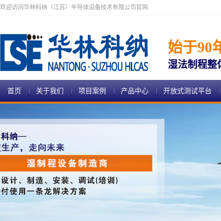
欢迎访问华林科纳（江苏）半导体设备技术有限公司官网
始于90
湿法制程整
首页
关于我们
项目案例
产品中心
开放式测试平台