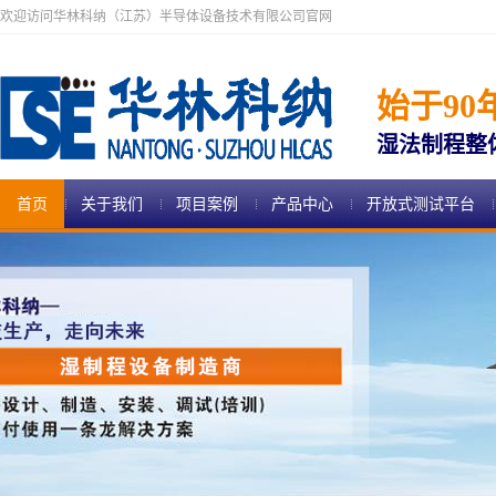
欢迎访问华林科纳（江苏）半导体设备技术有限公司官网
始于90
湿法制程整
首页
关于我们
项目案例
产品中心
开放式测试平台