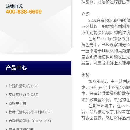
种影响。对溶解过程提出了
热线电话:
400-838-6609
介绍
SiO
2
在高频溶液中的溶
n+区域以上的磷掺杂材料
p+侧可能会出现轻微的过
在某些
n+和p+掺杂
黄色光中，已经观察到无论
一层不溶于非氧化的高频溶
度表明连接结构可能发生光
最后，对集成电路上实际接
产品中心
实验
如图所示
2，由一系列
外延片清洗机-CSE
束，n+和p+-硅上的氧
中，只有轻微重叠的扩散在
旋转式喷镀台-CSE
论扩散重叠如何，氧化物在
双腔甩干机
在蒸汽环境中，在
n<
后，晶片被切成丁并附着在
枚叶式清洗机-华林科纳CSE
前表面暴露。然后将样品用
自动供酸系统（CDS）-CSE
单片清洗机CSE