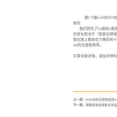
图
1
N面GaN的SEM图
结论
我们研究了
Ga面和n
的变化取决于（氢氧化钾或
氮化镓上都存在六角形和十
led的光提取效率。
文章全部详情，请加华林科
上一页：
KOH蚀刻对镓面极性n
下一页：
碳酸氢钠溶液氧化单晶