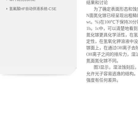
结果和讨论
为了确定表面形态和蚀刻
氢氟酸HF自动供液系统-CSE
N面氮化镓已经呈现出粗糙
wt。%)在100℃下保持2
1b。1c中，可以清楚地
氮化镓更具化学活性，在氢氧
定性，在氢氧化钾溶液中没
镓面上，在通过
OH离子去
OH离子之间的排斥力，湿
氮面氮化镓不同。
图
3显示，湿法蚀刻后
允许光子容易逃逸的结构。
强度有任何差异。