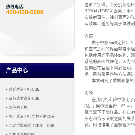
边形金字塔。当分别使用H
热线电话:
H3PO4 (H3PO4:去
400-838-6609
次散射事件，蚀刻表面的光
取效率，避免等离子体蚀刻
介绍
由于根据
Snell定律Ga
和空气之间的界面非常平坦
包括使用光子晶体结构、渐
系统的表面纹理化，因为它
蚀刻已在室温下得到证明，
产品中心
术
。
目前采用各种方法通过
本文研究了磷酸和氢氧化
外延片清洗机-CSE
实验
旋转式喷镀台-CSE
在我们的实验中使用了商
(适马·奥尔德里奇，85 w
双腔甩干机
氮气流下干燥样品。在H3PO4溶液
枚叶式清洗机-华林科纳CSE
形态和溶液浓度之间的关系。
钟。用扫描电子显微镜(SEM，
自动供酸系统（CDS）-CSE
单片清洗机CSE