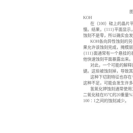
KOH
在（
100）硅上的晶片
慢。结果，{111}平面显示
蚀刻不是零，所以确实会
KOH各向异性蚀刻的另一
果允许该蚀刻完成，掩模层
{111}面通常有一个悬挂
他快速蚀刻平面暴露出来。
对此，一个可能的解释
键。这些被蚀刻掉，导致其
这种下切割特征也存在于
这种不足，可能会发生许多
氢氧化钾蚀刻通常使用
二氧化硅在85℃的20重量
100∶1之间的蚀刻减少
。