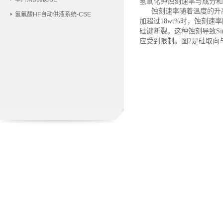
氢氧化钾蚀刻速率与成分和
蚀刻速率随着温度的升高
氢氟酸HF自动供液系统-CSE
加超过
18wt%时，蚀刻
硅键断裂。这种蚀刻导致S
应受到限制。
图
2
是硅取向