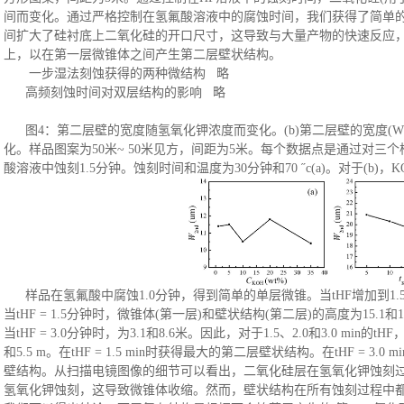
间而变化。通过严格控制在氢氟酸溶液中的腐蚀时间，我们获得了简单的
间扩大了硅衬底上二氧化硅的开口尺寸，这导致与大量产物的快速反应
上，以在第一层微锥体之间产生第二层壁状结构。
一步湿法刻蚀获得的两种微结构
略
高频刻蚀时间对双层结构的影响
略
图
4：第二层壁的宽度随氢氧化钾浓度而变化。(b)第二层壁的宽度(W
化。样品图案为50米~ 50米见方，间距为5米。每个数据点是通过对
酸溶液中蚀刻1.5分钟。蚀刻时间和温度为30分钟和70 ˝c(a)。对于(b)，KO
样品在氢氟酸中腐蚀
1.0分钟，得到简单的单层微锥。当tHF增加到1.5
当tHF = 1.5分钟时，微锥体(第一层)和壁状结构(第二层)的高度为15.1和11.
当tHF = 3.0分钟时，为3.1和8.6米。因此，对于1.5、2.0和3.0 min
和5.5 m。在tHF = 1.5 min时获得最大的第二层壁状结构。在tHF = 
壁结构。从扫描电镜图像的细节可以看出，二氧化硅层在氢氧化钾蚀刻
氢氧化钾蚀刻，这导致微锥体收缩。然而，壁状结构在所有蚀刻过程中