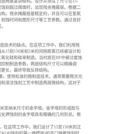
制造两层复杂结构。设计并测试了尺寸在
15-
过度蚀刻超过阈值时，出现残余掩蔽层。根据二
结构。残余掩蔽层是稳定的，并且可以在氢氧
、刻蚀时间和图形尺寸等工艺参数。通过良好
置。
造技术的缺点。在这项工作中，我们利用残
械从
15到150米和5米的间隙距离已经被设计和
氧化硅和硅来制造。当衬底在HF中被过度蚀
细控制制造参数，两层结构尺寸可以精确调
间更长，最终导致反转结构。
重要。使用标准的微制造技术，通常需要两次光
刻和湿法蚀刻工艺中制造两层微结构，这对于
米至纳米尺寸的金字塔。金字塔的形成既与
氧化钾蚀刻的金字塔具有精确的几何形状。根
。
字塔。在这项工作中，我们设计了15至150米的正
于KOH蚀刻的第一掩模层)的开口随着蚀刻时