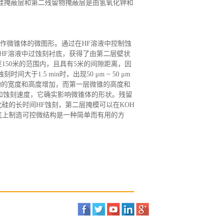
硅掩蔽层和第二残留物掩蔽层是由氢氧化钾和
作微锥体的微图形。通过在
HF溶液中控制蚀
HF溶液中过蚀刻衬底，获得了由第二层壁状
150米的范围内，且具有5米的间隙距离，因
1.5 min时，出现50 μm ~ 50 μm
构的宽度和高度增加，而第一层微锥的高度和
和蚀刻速度，它确实影响微锥体的形状。残留
硅的长时间HF蚀刻，第二层掩模可以在KOH
底上制造可控微结构是一种简单而有用的方