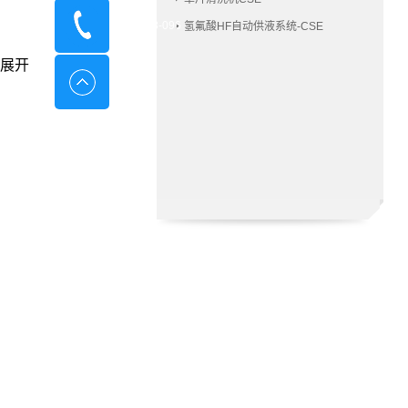
400-8798-096
氢氟酸HF自动供液系统-CSE
展开