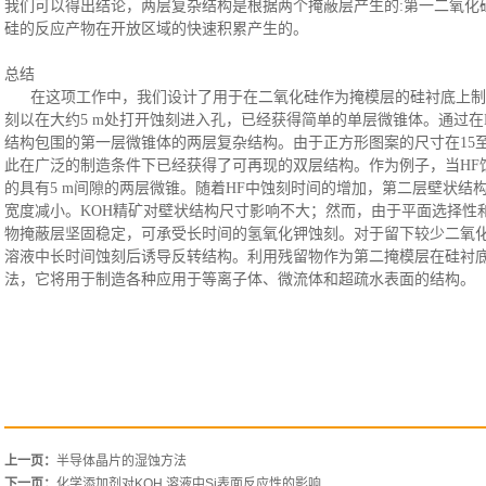
我们可以得出结论，两层复杂结构是根据两个掩蔽层产生的:第一二氧化
硅的反应产物在开放区域的快速积累产生的。
总结
在这项工作中，我们设计了用于在二氧化硅作为掩模层的硅衬底上制
刻以在大约5 m处打开蚀刻进入孔，已经获得简单的单层微锥体。通过在
结构包围的第一层微锥体的两层复杂结构。由于正方形图案的尺寸在15至
此在广泛的制造条件下已经获得了可再现的双层结构。作为例子，当HF蚀刻时间大于
的具有5 m间隙的两层微锥。随着HF中蚀刻时间的增加，第二层壁状结
宽度减小。KOH精矿对壁状结构尺寸影响不大；然而，由于平面选择性
物掩蔽层坚固稳定，可承受长时间的氢氧化钾蚀刻。对于留下较少二氧化
溶液中长时间蚀刻后诱导反转结构。利用残留物作为第二掩模层在硅衬
法，它将用于制造各种应用于等离子体、微流体和超疏水表面的结构。
上一页：
半导体晶片的湿蚀方法
下一页：
化学添加剂对KOH 溶液中Si表面反应性的影响