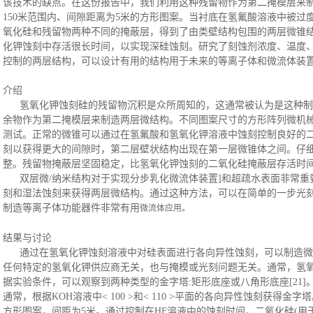
该技术的缺点。在这份报告中，我们利用这种残留物作为第二掩模层来
150米范围内、间隙距离为5米的方形图案。当衬底在氢氟酸溶液中被
氧化硅和残留物两种不同的掩蔽层，得到了由类壁结构包围的两层微锥
化钾蚀刻中存活很长时间，以实现深硅蚀刻。研究了刻蚀剂浓度、温度
控制的两层结构，可以设计有用的结构用于未来的等离子体和微流体装
介绍
氢氧化钾蚀刻硅的残留物沉积是众所周知的，这通常被认为是这种制
余物作为第二掩模层来制造两层微结构。不同图案尺寸的方形阵列微机
测试。正常的微锥可以通过在氢氟酸和氢氧化钾溶液中蚀刻控制良好的二
刻以获得更大的间隙时，第二层壁状结构出现在第一层微锥体之间。仔
整。残留物掩蔽层坚固稳定，比氢氧化钾蚀刻的二氧化硅掩蔽层存活时
双层微
/纳米结构对于实现分步乳化微流体装置]和超疏水表面非常
刻和湿法蚀刻来获得两层微结构。通过这种方法，可以在简单的一步光
制造等离子体功能器件非常有用
微流体应用。
结果与讨论
通过在氢氧化钾蚀刻溶液中对硅表面进行各向异性蚀刻，可以制造微
任何特定的氢氧化钾供应商无关，也与掩模或光刻问题无关
。通常，氢
据实验条件，可以观察到两种类型的金字塔:矩形底座或八角形底座[21]
通常，根据
KOH溶液中< 100 >和< 110 >平面的各向异性蚀刻获得金
方形图案，间距为5米。通过控制在HF溶液中的蚀刻时间，二氧化硅(用