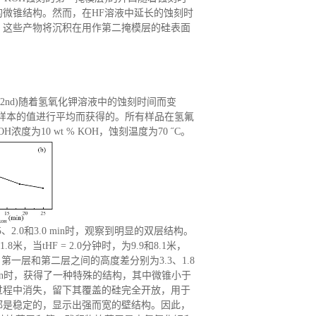
微锥结构。然而，在HF溶液中延长的蚀刻时
，这些产物将沉积在用作第二掩模层的硅表面
2nd)随着氢氧化钾溶液中的蚀刻时间而变
三个样本的值进行平均而获得的。所有样品在氢氟
H浓度为10 wt % KOH，蚀刻温度为70 ˝C。
、2.0和3.0 min时，观察到明显的双层结构。
8米，当tHF = 2.0分钟时，为9.9和8.1米，
的tHF，第一层和第二层之间的高度差分别为3.3、1.8
3.0 min时，获得了一种特殊的结构，其中微锥小于
过程中消失，留下其覆盖的硅完全开放，用于
都是稳定的，显示出强而宽的壁结构。因此，