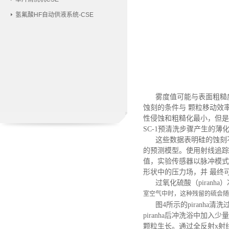
氢氟酸HF自动供液系统-CSE
雾度值可能与表面粗糙度
蚀刻的条件与 颗粒移动效
性侵蚀和粗糙化最小，但是
SC-1预清洗步骤产生的
这些数据表明硅的蚀刻不
的预测模型。使用射线追踪
值，实验传感器以脉冲模式
形状中的压力场，并 最终
过氧化硫酸（
piranha
室空气中时，这种残留的硫会随
图
4所示的
piranha
清洗
piranha
后冲洗浴中加入少量
颗粒生长。通过全反射
x射