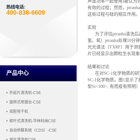
声波功率一起使用)被认为
热线电话:
有效的过程；然而，
piranha
400-838-6609
这些过程与硅的相互作用。
实验
为了评估
piranha
清洗后
氢、氧）
piranha
处理
10分
光光谱法（TXRF）用于
片已经显示出颗粒生长现象
结果和讨论
产品中心
在对
SC-1化学物质
SC-1化学物质。图1显
型Si<100>, 有而疫有
外延片清洗机-CSE
旋转式喷镀台-CSE
双腔甩干机
枚叶式清洗机-华林科纳CSE
自动供酸系统（CDS）-CSE
单片清洗机CSE