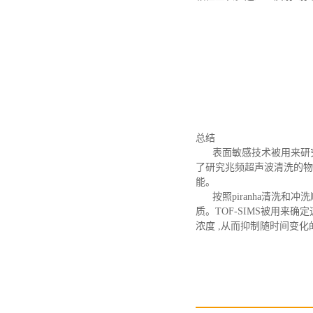
总结
表面敏感技术被用来研
了研究兆频超声波清洗的物
能。
按照
piranha
清洗和冲洗
质。
TOF-SIMS被用来
浓度 ,从而抑制随时间变