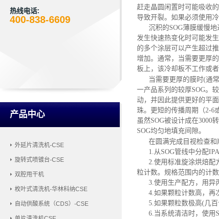
赶走晶圆闲置时可能吸收的
热线电话:
导致开裂。如果必须使用冷
400-838-6609
沉积的
SOG薄膜缓慢
发生快速热变化时可能发生
的多个涂层可以产生超过推
增加。通常，当需要更厚的
板上，该冷却板不工作或者
当需要更厚的膜时
(通
一产品系列的较厚SOG。较
动，并因此提供更好的平面
珠。更短的传播周期（2-6
产品中心
虽然SOG被设计成在300
SOG均匀地填充间隙。
在圆满完成目视检查和
外延片清洗机-CSE
1.从SOG管线中分配
旋转式喷镀台-CSE
2.使用标准旋涂烘焙配
粒计数。规格范围内的计数
双腔甩干机
3.使用生产配方，用异
枚叶式清洗机-华林科纳CSE
4.如果颗粒计数高，
5.如果颗粒数极高(几
自动供酸系统（CDS）-CSE
6.当系统清洁时，使用
单片清洗机CSE