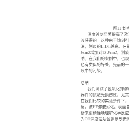
图
11 
深度蚀刻显著提高了激光
液获得的。这种由于蚀刻引
深，划痕的LIDT越高。
J/cm2增加到12 J/
响。在我们的案例中，也观
也有类似的好处。先前的一
痕中的污染。
总结
我们测试了氢氧化钾溶液
器件的抗激光损伤性，尤其
在我们比较的实验条件下，
反，被HF溶液劣化。表面
析来更精确地理解化学反应
为OH深度湿法蚀刻是制造