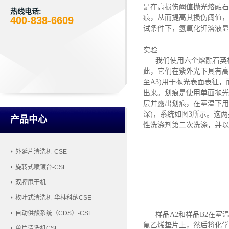
是在高损伤阈值抛光熔融石
热线电话:
痕，从而提高其损伤阈值，
400-838-6609
试条件下，氢氧化钾溶液显
实验
我们使用六个熔融石英样
此，它们在紫外光下具有高
至A3)用于抛光表面表征，
出来。划痕是使用单面抛光
层并露出划痕，在室温下用氢氟
深)，系统如图3所示。这
产品中心
性洗涤剂第二次洗涤，并以
外延片清洗机-CSE
旋转式喷镀台-CSE
双腔甩干机
枚叶式清洗机-华林科纳CSE
自动供酸系统（CDS）-CSE
样品
A2和样品B2在室
氟乙烯垫片上，然后将化学
单片清洗机CSE