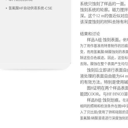
系统只蚀刻了样品的一面。将
氢氟酸HF自动供液系统-CSE
蚀刻系统的轮廓。磁力搅拌
深。这个12 m的值近似
该深度蚀刻的材料去除有利
结果和讨论
样品
A组:蚀刻表面。
使
为了用作基准而特意制作的凹痕
变，而用氢氟酸/硝酸蚀刻的表
除这些白色痕迹。因此，这些标
去除。酸蚀在整个表面产生均匀
蚀刻后立即进行表面自由
液处理的表面自由能为64 
的有效方法，特别是使用碱
图
8证明在两个样品表
能团COOR。与HF/HN
样品
B组:蚀刻划痕。
在
相同的照明和检测条件在图9中
入了贝比层(使用了铈和硅胶的
氢氟酸/硝酸溶液进行深度蚀刻