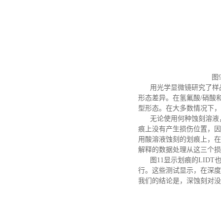
图
用光学显微镜研究了样
形态差异。在氢氟酸/硝酸
型形态。在大多数情况下，
无论使用何种蚀刻溶液，
痕上没有产生损伤位置，
用酸溶液蚀刻的划痕上，在
解释的数据处理从这三个损
图
11显示划痕的LID
行。这些测试显示，在深度蚀
我们的结论是，深蚀刻对没