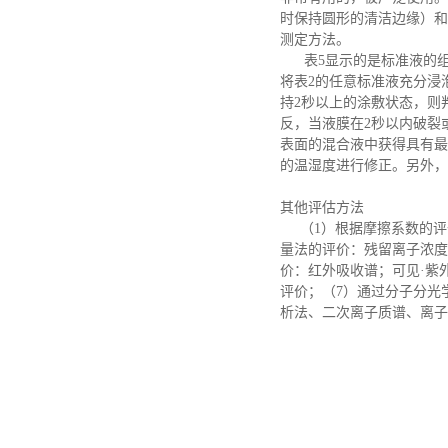
时保持圆形的清洁边缘）和
测定方法。
表
5显示的是标准液的
将表2的任意标准液充分浸
持2秒以上的涂敷状态，则
反，当液膜在2秒以内破裂
表面的混合液中获得具有最
的温湿度进行修正。另外，
其他评估方法
（
1）根据摩擦系数的
量法的评价：残留离子浓度
价：红外吸收谱；可见·紫
评价；（7）通过分子分光
析法、二次离子质谱、离子