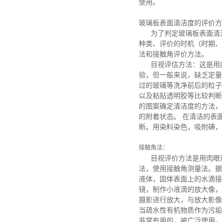
使用。
玻璃板表面清洁度的评价方
为了判定玻璃板表面清洗
种类、评价的时机（时期、
法和接触角评价方法。
目视评估方法：这是用肉
验，但一般来说，缺乏定量
过的玻璃等洗净前后的粒子
以及粘贴透明胶等比较判断
的图案确定清洁度的方法，
的附着状态。 在清洁的表
断。用染料染色，吸附碘，
接触角法：
目视评价方法是用肉眼观
法，使用接触角测量法。据
液体，固体表面上的水滴接
镜，制作小液滴的放大像，
摄影进行放大，与放大影像
当疏水性有机物质作为污垢
非常有用的，被广泛使用。