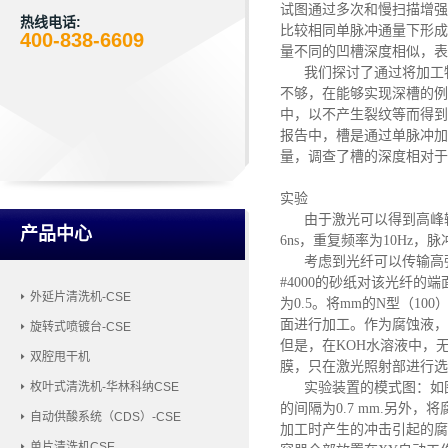
试图通过多次和慢扫描增强累
热线电话:
比较相同单脉冲通量下形成
400-838-6609
量不同的凹槽深度相似，表
我们探讨了通过将加工
不够，在能够实现深槽的例
中，以不产生裂纹等而得到
报告中，槽是通过单脉冲加
量，调查了槽的深度相对于
实验
由于激光可以得到高峰输
产品中心
6ns，重复频率为10Hz
考虑到光纤可以传输高强
#4000的砂纸对该光纤
外延片清洗机-CSE
为0.5。将mm的N型（1
面进行加工。作为腐蚀液，
旋转式喷镀台-CSE
但是，在KOH水溶液中，
双腔甩干机
膜，只在激光照射部进行选择性
实验装置的模式图
：
如
枚叶式清洗机-华林科纳CSE
的间隔为0.7 mm.另外
自动供酸系统（CDS）-CSE
加工时产生的冲击引起的腐
单片清洗机CSE