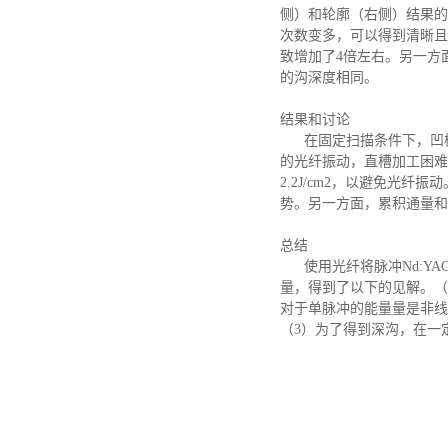
侧）和轮廓（右侧）结果的
次数变多，可以得到清晰且
致增加了4倍左右。另一方面
的沟深度相同。
结果和讨论
在固定扫描条件下，凹槽
的光纤振动，直槽加工困难
2.2J/cm2，以避免光
势。另一方面，累积通量和
总结
使用光纤将脉冲
Nd:
量，得到了以下的见解。（
对于单脉冲的能量量是非线
（3）为了得到深沟，在一