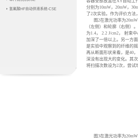
容器全部放置在XY自动工
分别为10mW，20mW，3
氢氟酸HF自动供液系统-CSE
了2次实验。作为评价方法
图
2
在激光功率为
20m
（左侧）和轮廓（右侧）
。
为1.4， 2.2 J/cm2， 
加深了一倍以上。另一方面
是实验中观察到的纤维的摇
再从断面形状来看，是40， 
深没有出现大的变化。其次，
将扫描次数设为2次，尝试
图
3
在激光功率为
20m