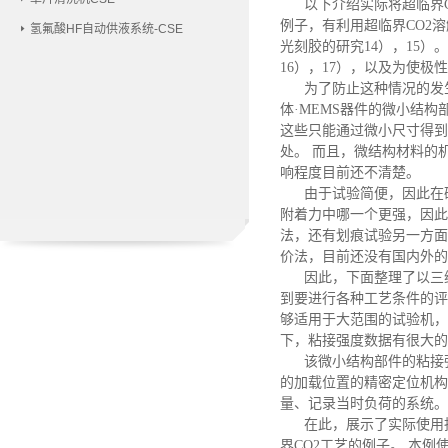
以下介绍实际将超临界
例子，有利用超临界CO2
氢氟酸HF自动供液系统-CSE
光刻胶的研究14），15）
16），17），以及为使
为了防止这种情况的发
体
·MEMS器件的微小结
这些只能通过微小尺寸得到
处。 而且，微结构材料的
响程度目前还不清楚。
由于试验简便，因此在
附着力中哪一个更强，因此
法，还有划痕试验另一方面
价法，目前还没有国内外的
因此，下面整理了以三
到要进行各种工艺条件的评
够适用于大范围的试验机，
下，粘接强度数据有很大的
该微小结构部件的粘接
的加载位置的精密定位机构
量、记录当时负荷的系统。
在此，展示了实际使用
界CO2工艺的例子。 本例