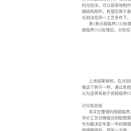
的光刻法，可以容易地制作
细结构部件，有望应用于悬
光刻法在同一工艺条件下，制
表
1表示超临界CO2
超临界CO2处理后，分别
上述结果表明，在光刻
像这个例子一样，通过系统
认为这将有助于将超临界C
讨论和总结
本文在整理利用超临界
评价工艺对微细光刻胶图案
作为解决在年复一年的微细
值得期待的，但另一方面，