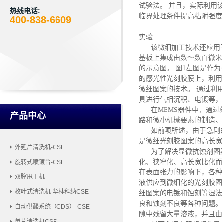
试验法。 并且，实际利用
热线电话:
临界处理条件提高粘附强度
400-838-6609
实验
该微细加工技术还应用
基板上集成由数～数百微米
的示意图。 图1左图是作
的感光性光刻胶膜上，利用
微细图案的技术。 通过利
具进行气相沉积、电镀等，
在
MEMS器件中，通
产品中心
路和微小机械要素的制造、
如前项所述，由于急剧
是微细光刻胶图案的高长宽
外延片清洗机-CSE
为了解决显微抗蚀剂图
化、狭窄化、高长宽比化而
旋转式喷镀台-CSE
在表面张力的影响下，各种
双腔甩干机
液供应到微细化的光刻胶图
枚叶式清洗机-华林科纳CSE
细图案的电镀和蚀刻等湿法
良和蚀刻不良等各种问题。
自动供酸系统（CDS）-CSE
隙中残留大量溶液，并且由
单片清洗机CSE