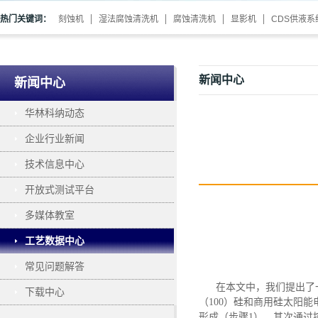
热门关键词：
刻蚀机
湿法腐蚀清洗机
腐蚀清洗机
显影机
CDS供液系
新闻中心
新闻中心
华林科纳动态
企业行业新闻
技术信息中心
开放式测试平台
多媒体教室
工艺数据中心
常见问题解答
在本文中，我们提出了
下载中心
（100）硅和商用硅太阳
形成（步骤1），其次通过