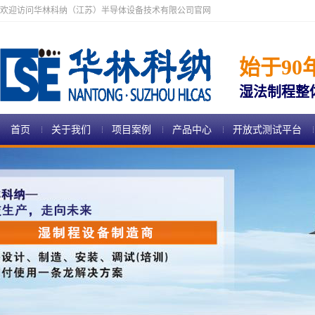
欢迎访问华林科纳（江苏）半导体设备技术有限公司官网
始于90
湿法制程整
首页
关于我们
项目案例
产品中心
开放式测试平台