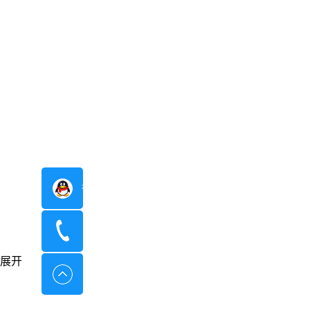
在线咨询
400-8798-096
展开